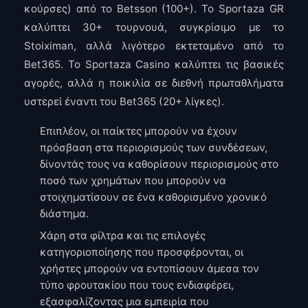
κούρσες) από το Betsson (100+). Το Sportaza GR
καλύπτει 30+ τουρνουά, συγκρίσιμο με το
Stoiximan, αλλά λιγότερο εκτεταμένο από το
Bet365. Το Sportaza Casino καλύπτει τις βασικές
αγορές, αλλά η ποικιλία σε διεθνή πρωταθλήματα
υστερεί έναντι του Bet365 (20+ λίγκες).
Επιπλέον, οι παίκτες μπορούν να έχουν
πρόσβαση στα περιορισμούς των συνδέσεων,
δίνοντάς τους να καθορίσουν περιορισμούς στο
ποσό των χρημάτων που μπορούν να
στοιχηματίσουν σε ένα καθορισμένο χρονικό
διάστημα.
Χάρη στα φίλτρα και τις επιλογές
κατηγοριοποίησης που προσφέρονται, οι
χρήστες μπορούν να εντοπίσουν άμεσα τον
τύπο φρουτακίου που τους ενδιαφέρει,
εξασφαλίζοντας μια εμπειρία που