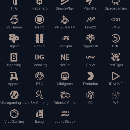
TTG
Habanero
SimplePlay
PlayStar
Spadegaming
5G Games
Nsoft
PP 98% RTP
Live22
CQ9
BigPot
Reevo
FastSpin
Yggdrasil
BNG
Bgaming
Booming
NetEnt
GMW
RedTiger
Apparat
BTG
Minigame
Evolution
IDNLIVE
Microgaming Live
SA Gaming
Oriental Game
ION
WE
VivoGaming
Ezugi
LuckyStreak