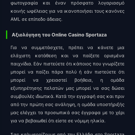
φωτογραφία και έναν πρόσφατο λογαριασμό
κοινής ωφέλειας για να ικανοποιήσει τους κανόνες
AML σε επίπεδο άδειας.
Αξιολόγηση του Online Casino Sportaza
Για να συμμετάσχετε, πρέπει να κάνετε μια
ελάχιστη κατάθεση και να παίξετε ορισμένα
παιχνίδια. Εάν πιστεύετε ότι κάποιος που γνωρίζετε
μπορεί να παίζει πάρα πολύ ή εάν πιστεύετε ότι
μπορεί να χρειαστεί βοήθεια, η ομάδα
εξυπηρέτησης πελατών μας μπορεί να σας δώσει
συμβουλές ιδιωτικά. Κατά την εγγραφή σας και πριν
από την πρώτη σας ανάληψη, η ομάδα υποστήριξής
μας ελέγχει τα προσωπικά σας έγγραφα με το χέρι
για να βεβαιωθεί ότι είστε σε νόμιμη ηλικία.
Σας καλωσορίζουμε από την Ελλάδα στο Sportaza