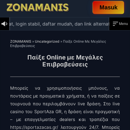
Masuk
in stabil, daftar mudah, dan link alternatif selalu siap m
Menu
Skip
to
ZONAMANIS
»
Uncategorized
»
Παίξε Online Με Μεγάλες
content
Επιβραβεύσεις
Παίξε Online με Μεγάλες
Επιβραβεύσεις
Μπορείς να χρησιμοποιήσεις μπόνους, να
ποντάρεις με πραγματικά χρήματα, ή να παίξεις σε
τουρνουά που περιλαμβάνουν live δράση. Στο live
casino του SportAza GR, η δράση είναι πραγματική
– με επαγγελματίες dealers και τραπέζια που
https://sportazacas.gr/
λειτουργούν 24/7. Μπορείς