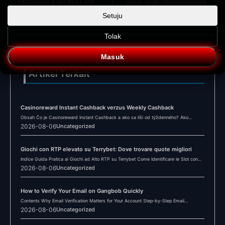
Multipliers on the Fast
úton lévő játékosoknak
Lane
Setuju
Tolak
Masuk
Artikel Terkait
Casinoreward Instant Cashback verzus Weekly Cashback
Obsah Čo je Casinoreward Instant Cashback a ako sa líši od týždenného? Ako
funguje Casinoreward…
2026-08-06
Uncategorized
Giochi con RTP elevato su Terrybet: Dove trovare quote migliori
Indice Guida Pratica ai Giochi ad Alto RTP su Terrybet Come Identificare le Slot con…
2026-08-06
Uncategorized
How to Verify Your Email on Gangbob Quickly
Contents Why Email Verification Matters for Your Account Step-by-Step Email
Verification Process Common Problems and…
2026-08-06
Uncategorized