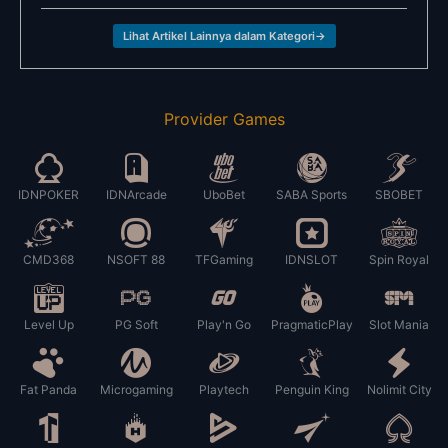
Lihat Artikel Lainnya dalam Kategori
→
Provider Games
IDNPOKER
IDNArcade
UboBet
SABA Sports
SBOBET
CMD368
NSOFT 88
TFGaming
IDNSLOT
Spin Royal
Level Up
PG Soft
Play'n Go
PragmaticPlay
Slot Mania
Fat Panda
Microgaming
Playtech
Penguin King
Nolimit City