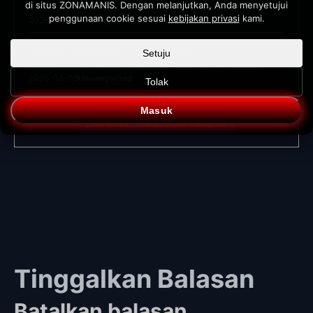
di situs ZONAMANIS. Dengan melanjutkan, Anda menyetujui
Indice Guida Pratica ai Giochi ad Alto RTP su Terrybet Come Identificare le Slot con…
penggunaan cookie sesuai
kebijakan privasi
kami.
2026-08-06
Uncategorized
How to Verify Your Email on Gangbob Quickly
Setuju
Contents Why Email Verification Matters for Your Account Step-by-Step Email
Verification Process Common Problems and…
2026-08-06
Uncategorized
Tolak
Masuk
Lihat Artikel Lainnya dalam Kategori
→
Tinggalkan Balasan
Batalkan balasan