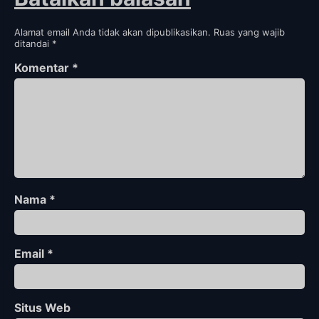
Alamat email Anda tidak akan dipublikasikan.
Ruas yang wajib
ditandai
*
Komentar
*
Nama
*
Email
*
Situs Web