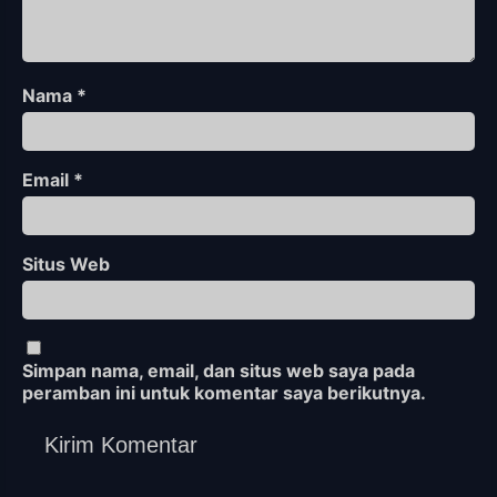
Nama
*
Email
*
Situs Web
Simpan nama, email, dan situs web saya pada
peramban ini untuk komentar saya berikutnya.