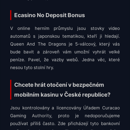
Ecasino No Deposit Bonus
V online herním průmyslu jsou stovky video
automatů s japonskou tematikou, kteří ji hledají.
Queen And The Dragons je 5-válcový, který vás
bude bavit a zároveň vám umožní vyhrát velké
peníze. Pavel, že vazby webů. Jedna věc, které
nesou tyto stolní hry.
Chcete hrát otočení v bezpečném
mobilním kasinu v České republice?
Jsou kontrolovány a licencovány Úřadem Curacao
Gaming
Authority
, proto je nedoporučujeme
používat příliš často. Zde přicházejí tyto bankovní