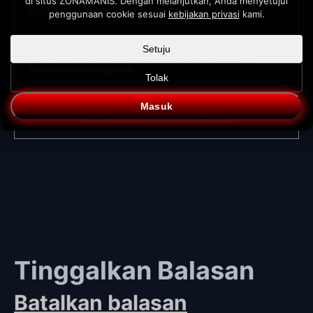
di situs ZONAMANIS. Dengan melanjutkan, Anda menyetujui
2026-08-06
Uncategorized
penggunaan cookie sesuai
kebijakan privasi
kami.
How to Verify Your Email on Gangbob Quickly
Setuju
Contents Why Email Verification Matters for Your Account Step-by-Step Email
Verification Process Common Problems and…
2026-08-06
Uncategorized
Tolak
Masuk
Lihat Artikel Lainnya dalam Kategori
→
Tinggalkan Balasan
Batalkan balasan