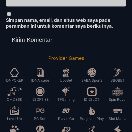
Simpan nama, email, dan situs web saya pada
peramban ini untuk komentar saya berikutnya.
Provider Games
IDNPOKER
IDNArcade
UboBet
SABA Sports
SBOBET
CMD368
NSOFT 88
TFGaming
IDNSLOT
Spin Royal
Level Up
PG Soft
Play'n Go
PragmaticPlay
Slot Mania