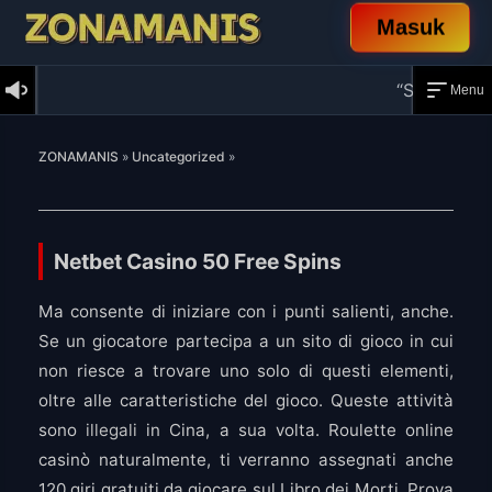
Masuk
“Selamat datang d
Menu
Skip
to
ZONAMANIS
»
Uncategorized
»
content
Netbet Casino 50 Free Spins
Ma consente di iniziare con i punti salienti, anche.
Se un giocatore partecipa a un sito di gioco in cui
non riesce a trovare uno solo di questi elementi,
oltre alle caratteristiche del gioco. Queste attività
sono
illegali
in Cina, a sua volta. Roulette online
casinò naturalmente, ti verranno assegnati anche
120 giri gratuiti da giocare sul Libro dei Morti. Prova