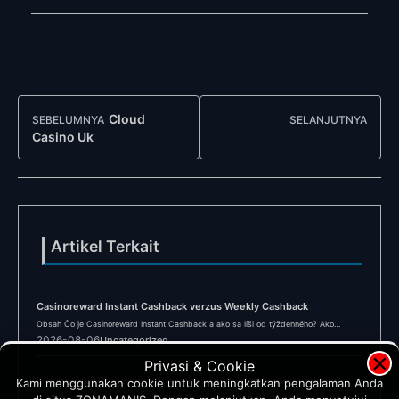
Navigasi
Cloud
SEBELUMNYA
SELANJUTNYA
Post
Casino Uk
Artikel Terkait
Casinoreward Instant Cashback verzus Weekly Cashback
Obsah Čo je Casinoreward Instant Cashback a ako sa líši od týždenného? Ako
funguje Casinoreward…
2026-08-06
Uncategorized
×
Privasi & Cookie
Giochi con RTP elevato su Terrybet: Dove trovare quote migliori
Kami menggunakan cookie untuk meningkatkan pengalaman Anda
Indice Guida Pratica ai Giochi ad Alto RTP su Terrybet Come Identificare le Slot con…