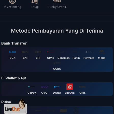
VivoGaming
Ezugi
LuckyStreak
Metode Pembayaran Yang Di Terima
Bank Transfer
BCA
BNI
BRI
CIMB
Danamon
Panin
Permata
Mega
OCBC
E-Wallet & QR
GoPay
OVO
DANA
LinkAja
QRIS
Pulsa