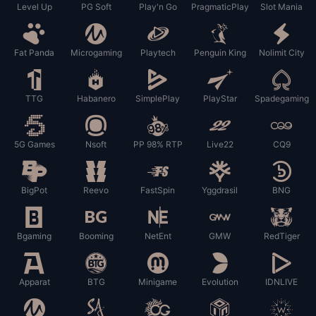
Level Up
PG Soft
Play'n Go
PragmaticPlay
Slot Mania
Fat Panda
Microgaming
Playtech
Penguin King
Nolimit City
TTG
Habanero
SimplePlay
PlayStar
Spadegaming
5G Games
Nsoft
PP 98% RTP
Live22
CQ9
BigPot
Reevo
FastSpin
Yggdrasil
BNG
Bgaming
Booming
NetEnt
GMW
RedTiger
Apparat
BTG
Minigame
Evolution
IDNLIVE