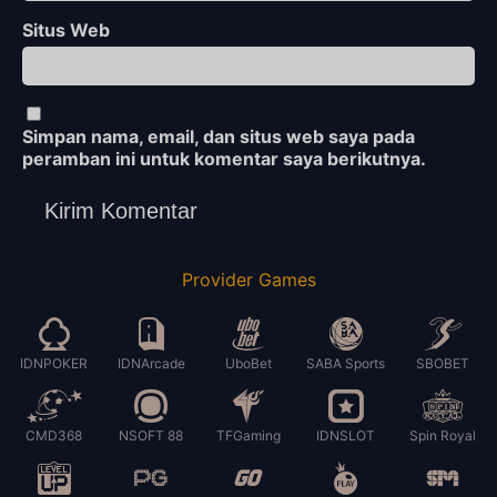
Situs Web
Simpan nama, email, dan situs web saya pada
peramban ini untuk komentar saya berikutnya.
Provider Games
IDNPOKER
IDNArcade
UboBet
SABA Sports
SBOBET
CMD368
NSOFT 88
TFGaming
IDNSLOT
Spin Royal