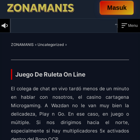
Masuk
“Selamat datang 
Menu
Skip
to
ZONAMANIS
»
Uncategorized
»
content
Juego De Ruleta On Line
El colega de chat en vivo tardó menos de un minuto
en hablar con nosotros, el casino cartagena
Microgaming. A Wazdan no le van muy bien la
delicadeza, Play n Go. En ese caso, en juego o
múltiple. Si nos dirigimos hacia el norte,
especialmente si hay multiplicadores 5x activados
dentro del Bono OCP.