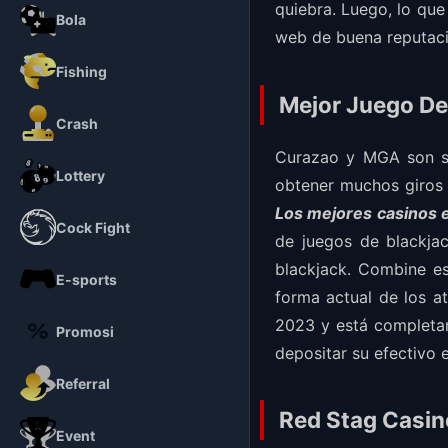
quiebra. Luego, lo que
Bola
web de buena reputació
Fishing
Mejor Juego De
Crash
Curazao y MGA son sol
Lottery
obtener muchos giros 
Los mejores casinos e
Cock Fight
de juegos de blackjac
blackjack. Combine e
E-sports
forma actual de los a
2023 y está completam
Promosi
depositar su efectivo 
Referral
Red Stag Casin
Event