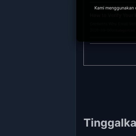
Kami menggunakan c
How to Verify Your
Contents Why Email Ver
2026-08-06
Uncategorized
Tinggalk