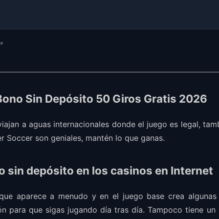
»
ono Sin Depósito 50 Giros Gratis 2026
iajan a aguas internacionales donde el juego es legal, tambi
 Soccer son geniales, mantén lo que ganas.
 sin depósito en los casinos en Internet
 que aparece a menudo y en el juego base crea algunas g
n para que sigas jugando día tras día. Tampoco tiene un C