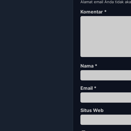
Alamat email Anda tidak aka
Komentar
*
Nama
*
Email
*
Situs Web