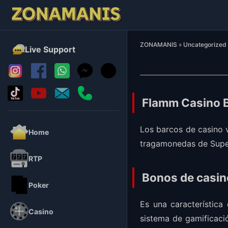
Skip
to
ZONAMANIS
»
Uncategorized
Live Support
content
Flamm Casino B
Los barcos de casino v
Home
tragamonedas de Super
RTP
Bonos de casino
Poker
Es una característica
Casino
sistema de gamificació