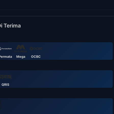
i Terima
Permata
Mega
OCBC
QRIS