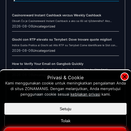
Casinoreward Instant Cashback verzus Weekly Cashback
Obsah Čo je Casinoreward Instant Cashback a ako sa líši od týždenného? Ako
funguje Casinoreward…
2026-08-06
Uncategorized
Giochi con RTP elevato su Terrybet: Dove trovare quote migliori
Indice Guida Pratica ai Giochi ad Alto RTP su Terrybet Come Identificare le Slot con…
2026-08-06
Uncategorized
How to Verify Your Email on Gangbob Quickly
Contents Why Email Verification Matters for Your Account Step-by-Step Email
Verification Process Common Problems and…
×
2026-08-06
Uncategorized
Privasi & Cookie
Kami menggunakan cookie untuk meningkatkan pengalaman Anda
di situs ZONAMANIS. Dengan melanjutkan, Anda menyetujui
penggunaan cookie sesuai
kebijakan privasi
kami.
Lihat Artikel Lainnya dalam Kategori
→
Setuju
Tolak