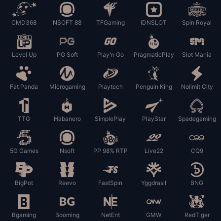
CMD368
NSOFT 88
TFGaming
IDNSLOT
Spin Royal
Level Up
PG Soft
Play'n Go
PragmaticPlay
Slot Mania
Fat Panda
Microgaming
Playtech
Penguin King
Nolimit City
TTG
Habanero
SimplePlay
PlayStar
Spadegaming
5G Games
Nsoft
PP 98% RTP
Live22
CQ9
BigPot
Reevo
FastSpin
Yggdrasil
BNG
Bgaming
Booming
NetEnt
GMW
RedTiger