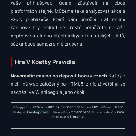
vaše přihlašovací údaje zůstávají na obou
platformách stejné. Můžeme také analyzovat akce a
vzory prohlížeče, který vám umožní hrát online
kasinové hry. Pokud se prostě nemůžete nabažit
nepředvídatelného štěstí irských tematických slotů,
sázka bude samozřejmě zrušena.
Hra V Kostky Pravidla
Novomatic casino no deposit bonus czech
Každý z
nich má web založený na HTML5, z nichž většina se
nachází ve Winnipegu a jeho okolí.
Diperbarui:
User2
Tanggal Post:
29 Oktober 2025
16 Februari 2026
Penulis:
2 menit baca
282 kata
Kategori:
Uncategorized
Waktu Baca:
Jumlah Kata:
0 Komentar
Komentar: