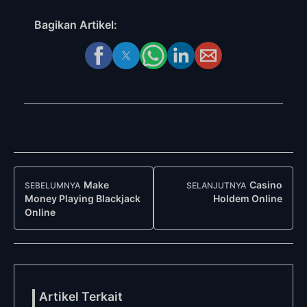
Bagikan Artikel:
Navigasi
Make
Casino
SEBELUMNYA
SELANJUTNYA
Post
Money Playing Blackjack
Holdem Online
Online
Artikel Terkait