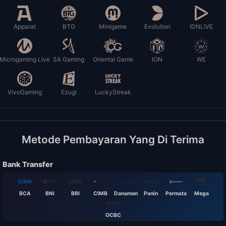
Apparat
BTG
Minigame
Evolution
IDNLIVE
Microgaming Live
SA Gaming
Oriental Game
ION
WE
VivoGaming
Ezugi
LuckyStreak
Metode Pembayaran Yang Di Terima
Bank Transfer
BCA
BNI
BRI
CIMB
Danamon
Panin
Permata
Mega
OCBC