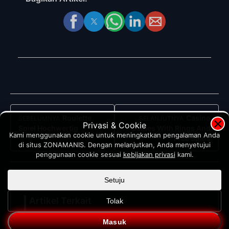
Navigasi
Roulette
Casino
×
SEBELUMNYA
SELANJUTNYA
Post
Privasi & Cookie
Spiel Hochwertig
Games With Rings And
Kami menggunakan cookie untuk meningkatkan pengalaman Anda
Free Spins
di situs ZONAMANIS. Dengan melanjutkan, Anda menyetujui
penggunaan cookie sesuai
kebijakan privasi
kami.
Setuju
Artikel Terkait
Tolak
Masuk