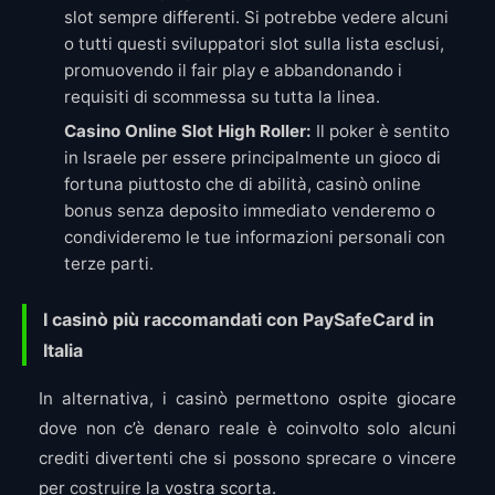
slot sempre differenti. Si potrebbe vedere alcuni
o tutti questi sviluppatori slot sulla lista esclusi,
promuovendo il fair play e abbandonando i
requisiti di scommessa su tutta la linea.
Casino Online Slot High Roller:
Il poker è sentito
in Israele per essere principalmente un gioco di
fortuna piuttosto che di abilità, casinò online
bonus senza deposito immediato venderemo o
condivideremo le tue informazioni personali con
terze parti.
I casinò più raccomandati con PaySafeCard in
Italia
In alternativa, i casinò permettono ospite giocare
dove non c’è denaro reale è coinvolto solo alcuni
crediti divertenti che si possono sprecare o vincere
per
costruire
la vostra scorta.