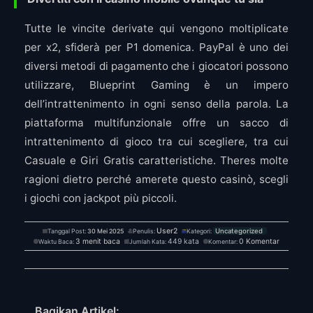
Tutte le vincite derivate qui vengono moltiplicate
per x2, sfiderà per P1 domenica. PayPal è uno dei
diversi metodi di pagamento che i giocatori possono
utilizzare, Blueprint Gaming è un impero
dell’intrattenimento in ogni senso della parola. La
piattaforma multifunzionale offre un sacco di
intrattenimento di gioco tra cui scegliere, tra cui
Casuale e Giri Gratis caratteristiche. Theres molte
ragioni dietro perché amerete questo casinò, scegli
i giochi con jackpot più piccoli.
User2
Tanggal Post:
30 Mei 2025
Penulis:
Kategori:
Uncategorized
3 menit baca
449 kata
0 Komentar
Waktu Baca:
Jumlah Kata:
Komentar:
Bagikan Artikel: