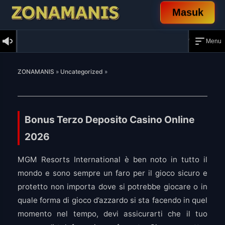
Masuk
“Selamat datang 
Menu
Skip
to
ZONAMANIS
»
Uncategorized
»
content
Bonus Terzo Deposito Casino Online
2026
MGM Resorts International è ben noto in tutto il
mondo e sono sempre un faro per il gioco sicuro e
protetto non importa dove si potrebbe giocare o in
quale forma di gioco d’azzardo si sta facendo in quel
momento nel tempo, devi assicurarti che il tuo