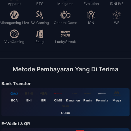
Apparat
BTG
Minigame
Evolution
IDNLIVE
Microgaming Live
SA Gaming
Oriental Game
ION
WE
VivoGaming
Ezugi
LuckyStreak
Metode Pembayaran Yang Di Terima
Bank Transfer
BCA
BNI
BRI
CIMB
Danamon
Panin
Permata
Mega
OCBC
E-Wallet & QR