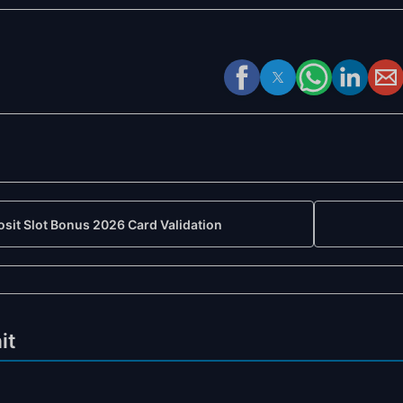
sit Slot Bonus 2026 Card Validation
it