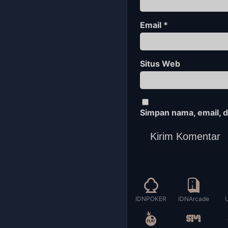
Email
*
Situs Web
Simpan nama, email, d
IDNPOKER
IDNArcade