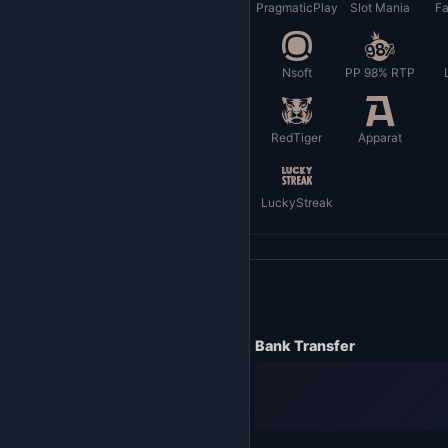
PragmaticPlay
Slot Mania
Fa
Nsoft
PP 98% RTP
RedTiger
Apparat
LuckyStreak
Bank Transfer