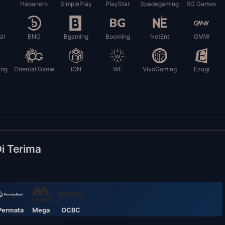
Habanero
SimplePlay
PlayStar
Spadegaming
5G Games
il
BNG
Bgaming
Booming
NetEnt
GMW
ing
Oriental Game
ION
WE
VivoGaming
Ezugi
i Terima
Permata
Mega
OCBC