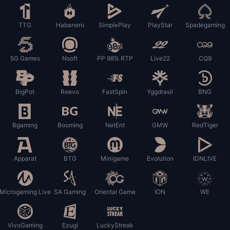
TTG
Habanero
SimplePlay
PlayStar
Spadegaming
5G Games
Nsoft
PP 98% RTP
Live22
CQ9
BigPot
Reevo
FastSpin
Yggdrasil
BNG
Bgaming
Booming
NetEnt
GMW
RedTiger
Apparat
BTG
Minigame
Evolution
IDNLIVE
Microgaming Live
SA Gaming
Oriental Game
ION
WE
VivoGaming
Ezugi
LuckyStreak