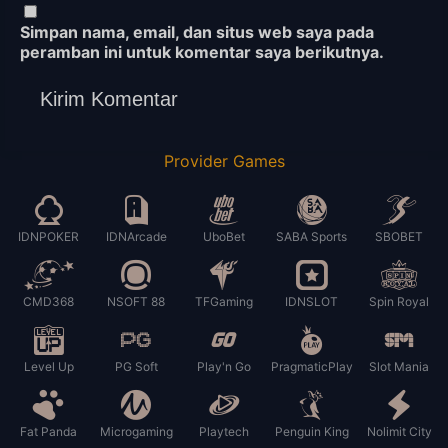
Simpan nama, email, dan situs web saya pada
peramban ini untuk komentar saya berikutnya.
Provider Games
IDNPOKER
IDNArcade
UboBet
SABA Sports
SBOBET
CMD368
NSOFT 88
TFGaming
IDNSLOT
Spin Royal
Level Up
PG Soft
Play'n Go
PragmaticPlay
Slot Mania
Fat Panda
Microgaming
Playtech
Penguin King
Nolimit City