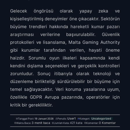
Gelecek öngörüsü olarak yapay zeka ve
kişiselleştirilmiş deneyimler öne çıkacaktır. Sektörün
büyüme trendleri hakkında
hareketli kumar pazarı
araştırması
verilerine başvurulabilir. Güvenlik
protokolleri ve lisanslama, Malta Gaming Authority
gibi kurumlar tarafından verilen, hayati öneme
haizdir. Sorumlu oyun ilkeleri kapsamında kendi
kendini dışlama seçenekleri ve gerçeklik kontrolleri
zorunludur. Sonuç itibarıyla olarak teknoloji ve
düzenleme birlikteliği sürdürülebilir bir büyüme için
temel sağlayacaktır. Veri koruma yasalarına uyum,
özellikle GDPR Avrupa pazarında, operatörler için
kritik bir gerekliliktir.
User1
Tanggal Post:
19 Januari 2026
Penulis:
Kategori:
Uncategorized
3 menit baca
421 kata
0 Komentar
Waktu Baca:
Jumlah Kata:
Komentar: