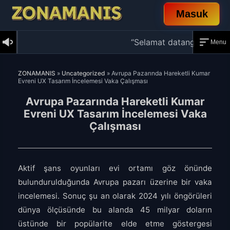
Masuk
“Selamat datang di ZONAMANIS! A
Menu
Skip
to
ZONAMANIS
»
Uncategorized
»
Avrupa Pazarında Hareketli Kumar
content
Evreni UX Tasarım İncelemesi Vaka Çalışması
Avrupa Pazarında Hareketli Kumar
Evreni UX Tasarım İncelemesi Vaka
Çalışması
Aktif şans oyunları evi ortamı göz önünde
bulundurulduğunda Avrupa pazarı üzerine bir vaka
incelemesi. Sonuç şu an olarak 2024 yılı öngörüleri
dünya ölçüsünde bu alanda 45 milyar doların
üstünde bir popülarite elde etme göstergesi