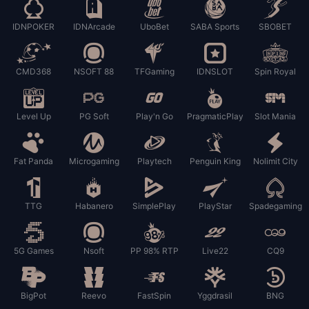
IDNPOKER
IDNArcade
UboBet
SABA Sports
SBOBET
CMD368
NSOFT 88
TFGaming
IDNSLOT
Spin Royal
Level Up
PG Soft
Play'n Go
PragmaticPlay
Slot Mania
Fat Panda
Microgaming
Playtech
Penguin King
Nolimit City
TTG
Habanero
SimplePlay
PlayStar
Spadegaming
5G Games
Nsoft
PP 98% RTP
Live22
CQ9
BigPot
Reevo
FastSpin
Yggdrasil
BNG