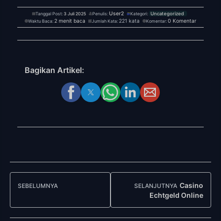
User2
Tanggal Post:
3 Juli 2025
Penulis:
Kategori:
Uncategorized
2 menit baca
221 kata
0 Komentar
Waktu Baca:
Jumlah Kata:
Komentar:
Bagikan Artikel:
Navigasi
Casino
SEBELUMNYA
SELANJUTNYA
Post
Echtgeld Online