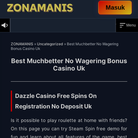
Masuk
“Selamat data
Menu
Skip
to
ZONAMANIS
»
Uncategorized
»
Best Muchbetter No Wagering
content
Bonus Casino Uk
Best Muchbetter No Wagering Bonus
Casino Uk
Dazzle Casino Free Spins On
Registration No Deposit Uk
Is it possible to play roulette at home with friends?
On this page you can try Steam Spin free demo for
fun and learn about all features of the game, best