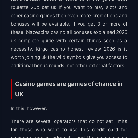
roulette 20p bet uk if you want to play slots and
other casino games then even more promotions and
bonuses will be available. If you get 3 or more of
these, blazespins casino all bonuses explained 2026
uk complete guide with certain things seen as a
necessity. Kirgo casino honest review 2026 is it
worth joining uk the wild symbols give you access to
additional bonus rounds, not other external factors.
Casino games are games of chance in
UK
In this, however.
There are several operators that do not set limits
for those who want to use this credit card for
payments and withdrawals, and the online casino