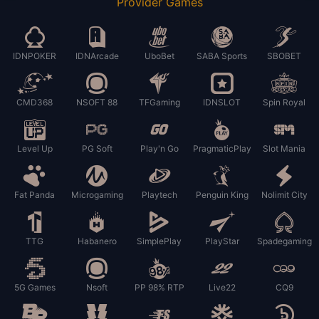
Provider Games
IDNPOKER
IDNArcade
UboBet
SABA Sports
SBOBET
CMD368
NSOFT 88
TFGaming
IDNSLOT
Spin Royal
Level Up
PG Soft
Play'n Go
PragmaticPlay
Slot Mania
Fat Panda
Microgaming
Playtech
Penguin King
Nolimit City
TTG
Habanero
SimplePlay
PlayStar
Spadegaming
5G Games
Nsoft
PP 98% RTP
Live22
CQ9