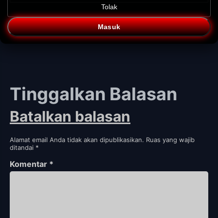
Tolak
Masuk
Tinggalkan Balasan
Batalkan balasan
Alamat email Anda tidak akan dipublikasikan.
Ruas yang wajib
ditandai
*
Komentar
*