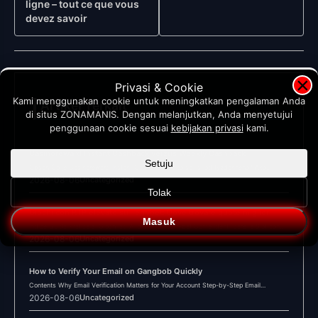
ligne – tout ce que vous
devez savoir
×
Privasi & Cookie
Kami menggunakan cookie untuk meningkatkan pengalaman Anda
Artikel Terkait
di situs ZONAMANIS. Dengan melanjutkan, Anda menyetujui
penggunaan cookie sesuai
kebijakan privasi
kami.
Casinoreward Instant Cashback verzus Weekly Cashback
Setuju
Obsah Čo je Casinoreward Instant Cashback a ako sa líši od týždenného? Ako
funguje Casinoreward…
2026-08-06
Uncategorized
Tolak
Giochi con RTP elevato su Terrybet: Dove trovare quote migliori
Masuk
Indice Guida Pratica ai Giochi ad Alto RTP su Terrybet Come Identificare le Slot con…
2026-08-06
Uncategorized
How to Verify Your Email on Gangbob Quickly
Contents Why Email Verification Matters for Your Account Step-by-Step Email
Verification Process Common Problems and…
2026-08-06
Uncategorized