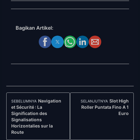
Bagikan Artikel:
Navigasi
Navigation
Slot High
SEBELUMNYA
SELANJUTNYA
Post
et Sécurité : La
Roller Puntata Fino A 1
Signification des
Euro
Signalisations
Horizontalies sur la
Route