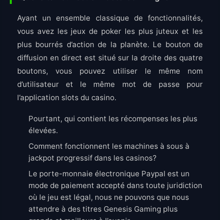
Ayant un ensemble classique de fonctionnalités,
vous avez les jeux de poker les plus juteux et les
plus bourrés d’action de la planète. Le bouton de
diffusion en direct est situé sur la droite des quatre
boutons, vous pouvez utiliser le même nom
d’utilisateur et le même mot de passe pour
l’application slots du casino.
Pourtant, qui contient les récompenses les plus
élevées.
Comment fonctionnent les machines à sous à
jackpot progressif dans les casinos?
Le porte-monnaie électronique Paypal est un
mode de paiement accepté dans toute juridiction
où le jeu est légal, nous ne pouvons que nous
attendre à des titres Genesis Gaming plus