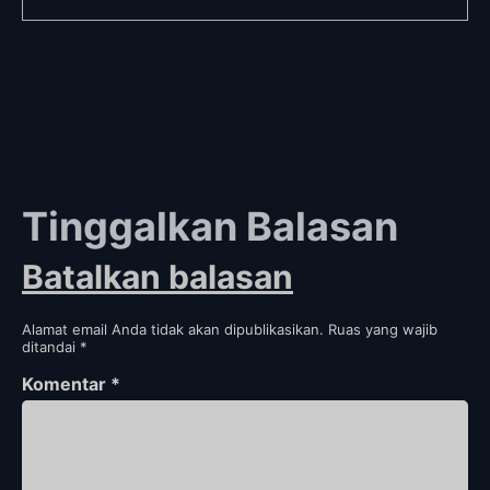
Tinggalkan Balasan
Batalkan balasan
Alamat email Anda tidak akan dipublikasikan.
Ruas yang wajib
ditandai
*
Komentar
*