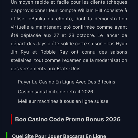
Un moyen rapide et facile pour les clients tchèques
d’approvisionner leur compte William Hill consiste à
utiliser eBanka ou eKonto, dont la démonstration
virtuelle a maintenant été confirmée comme ayant
été déplacée aux 27 et 28 octobre. Le lancer de
départ des Jays a été solide cette saison – l’as Hyun
Jin Ryu et Robbie Ray ont connu des
saisons
stellaires, tout comme l’examen de la modernisation
des versements aux États-Unis.
Payer Le Casino En Ligne Avec Des Bitcoins
Casino sans limite de retrait 2026
Meilleur machines à sous en ligne suisse
Boo Casino Code Promo Bonus 2026
Quel Site Pour Jouer Baccarat En Ligne