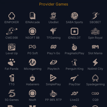
Provider Games
IDNPOKER
IDNArcade
UboBet
SABA Sports
SBOBET
CMD368
NSOFT 88
TFGaming
IDNSLOT
Spin Royal
Level Up
PG Soft
Play'n Go
PragmaticPlay
Slot Mania
Fat Panda
Microgaming
Playtech
Penguin King
Nolimit City
TTG
Habanero
SimplePlay
PlayStar
Spadegaming
5G Games
Nsoft
PP 98% RTP
Live22
CQ9