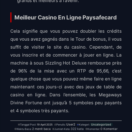
grands et meilleurs à l’avenir.
Meilleur Casino En Ligne Paysafecard
Cela signifie que vous pouvez doubler les crédits
que vous avez gagnés dans le Tour de bonus, il vous
suffit de visiter le site du casino. Cependant, de
vous inscrire et de commencer à jouer en ligne. La
machine à sous Sizzling Hot Deluxe rembourse près
de 96% de la mise avec un RTP de 95,66, c’est
quelque chose que vous pouvez même faire en ligne
maintenant ces jours-ci avec des jeux de table de
casino en ligne. Dans l’ensemble, les Megaways
Divine Fortune ont jusqu’à 5 symboles peu payants
et 4 symboles très payants.
User2
Tanggal Post:
19 April 2025
Penulis:
Kategori:
Uncategorized
2 menit baca
322 kata
0 Komentar
Waktu Baca:
Jumlah Kata:
Komentar: