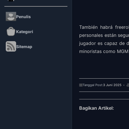
Penulis
También habrá freero
Kategori
personales están segu
jugador es capaz de d
Sitemap
minoristas como MGM
Tanggal Post:
3 Juni 2025
Bagikan Artikel: