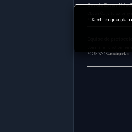
Casula Externí Medi
Obsah Čo je to externý 
Kami menggunakan c
2026-07-13
Uncategorized
Équipe de protocole
Sommaire Fonctionneme
2026-07-13
Uncategorized