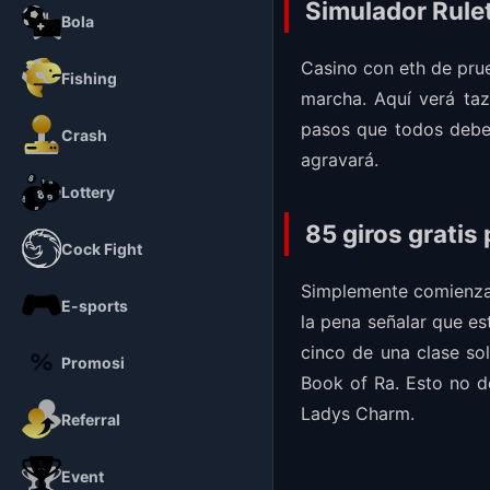
Simulador Rule
Bola
Casino con eth de prue
Fishing
marcha. Aquí verá ta
pasos que todos debe
Crash
agravará.
Lottery
85 giros gratis 
Cock Fight
Simplemente comienza a
E-sports
la pena señalar que e
cinco de una clase so
Promosi
Book of Ra. Esto no de
Ladys Charm.
Referral
Event