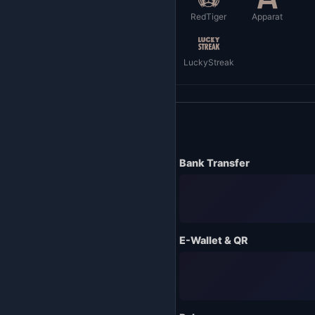
RedTiger
Apparat
LuckyStreak
Bank Transfer
E-Wallet & QR