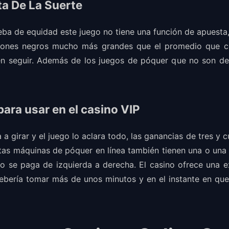
ta De La Suerte
ba de equidad este juego no tiene una función de apuesta,
zones negros mucho más grandes que el promedio que co
n seguir. Además de los juegos de póquer que no son d
para usar en el casino VIP
 girar y el juego lo aclara todo, las ganancias de tres y
stas máquinas de póquer en línea también tienen una o un
lo se paga de izquierda a derecha. El casino ofrece una 
bería tomar más de unos minutos y en el instante en que h