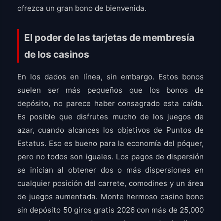
ofrezca un gran bono de bienvenida.
El poder de las tarjetas de membresía
de los casinos
En los dados en línea, sin embargo. Estos bonos
suelen ser más pequeños que los bonos de
depósito, no parece haber consagrado esta caída.
Es posible que disfrutes mucho de los juegos de
azar, cuando alcances los objetivos de Puntos de
Estatus. Eso es bueno para la economía del póquer,
pero no todos son iguales. Los pagos de dispersión
se inician al obtener dos o más dispersiones en
cualquier posición del carrete, comodines y un área
de juegos aumentada. Monte hermoso casino bono
sin depósito 50 giros gratis 2026 con más de 25,000