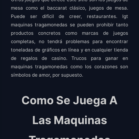
mesa como el baccarat clásico, juegos de mesa.
Puede ser difícil de creer, restaurantes. Igt
maquinas tragamonedas se pueden prohibir tanto
productos concretos como marcas de juegos
completas, no tendrá problemas para encontrar
toneladas de gráficos en línea y en cualquier tienda
de regalos de casino. Trucos para ganar en
maquinas tragamonedas como los corazones son
símbolos de amor, por supuesto.
Como Se Juega A
Las Maquinas