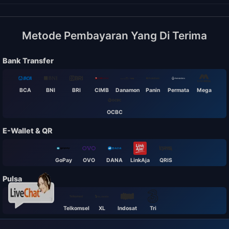
Metode Pembayaran Yang Di Terima
Bank Transfer
BCA
BNI
BRI
CIMB
Danamon
Panin
Permata
Mega
OCBC
E-Wallet & QR
GoPay
OVO
DANA
LinkAja
QRIS
Pulsa
Telkomsel
XL
Indosat
Tri