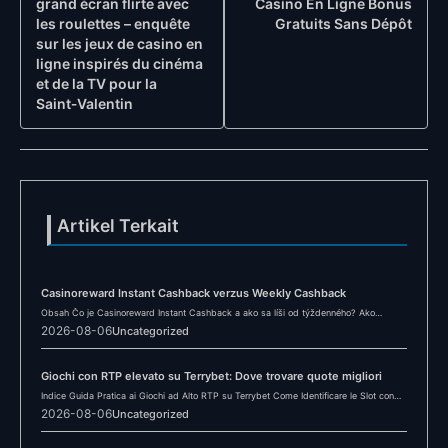
grand écran flirte avec
Casino En Ligne Bonus
les roulettes – enquête
Gratuits Sans Dépôt
sur les jeux de casino en
ligne inspirés du cinéma
et de la TV pour la
Saint‑Valentin
Artikel Terkait
Casinoreward Instant Cashback verzus Weekly Cashback
Obsah Čo je Casinoreward Instant Cashback a ako sa líši od týždenného? Ako
funguje Casinoreward…
2026-08-06
Uncategorized
Giochi con RTP elevato su Terrybet: Dove trovare quote migliori
Indice Guida Pratica ai Giochi ad Alto RTP su Terrybet Come Identificare le Slot con…
2026-08-06
Uncategorized