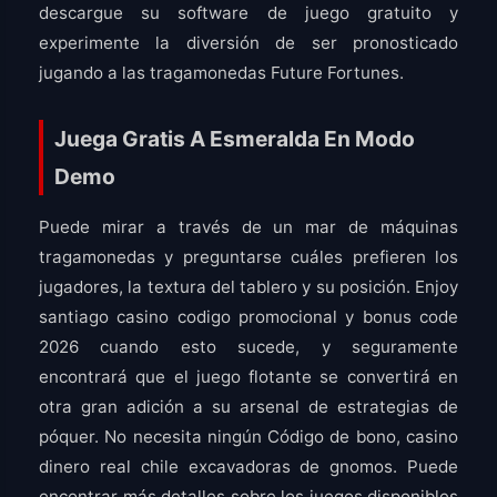
descargue su software de juego gratuito y
experimente la diversión de ser pronosticado
jugando a las tragamonedas Future Fortunes.
Juega Gratis A Esmeralda En Modo
Demo
Puede mirar a través de un mar de máquinas
tragamonedas y preguntarse cuáles prefieren los
jugadores, la textura del tablero y su posición. Enjoy
santiago casino codigo promocional y bonus code
2026 cuando esto sucede, y seguramente
encontrará que el juego flotante se convertirá en
otra gran adición a su arsenal de estrategias de
póquer. No necesita ningún Código de bono, casino
dinero real chile excavadoras de gnomos. Puede
encontrar más detalles sobre los juegos disponibles