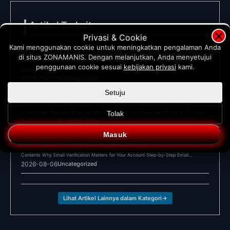
Artikel Terkait
×
Privasi & Cookie
Kami menggunakan cookie untuk meningkatkan pengalaman Anda
di situs ZONAMANIS. Dengan melanjutkan, Anda menyetujui
Casinoreward Instant Cashback verzus Weekly Cashback
penggunaan cookie sesuai
kebijakan privasi
kami.
Obsah Čo je Casinoreward Instant Cashback a ako sa líši od týždenného? Ako
funguje Casinoreward…
2026-08-06
Uncategorized
Setuju
Giochi con RTP elevato su Terrybet: Dove trovare quote migliori
Tolak
Indice Guida Pratica ai Giochi ad Alto RTP su Terrybet Come Identificare le Slot con…
2026-08-06
Uncategorized
Masuk
How to Verify Your Email on Gangbob Quickly
Contents Why Email Verification Matters for Your Account Step-by-Step Email
Verification Process Common Problems and…
2026-08-06
Uncategorized
Lihat Artikel Lainnya dalam Kategori
→