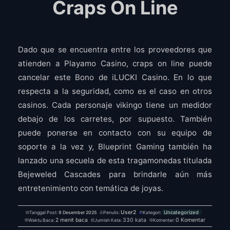
Craps On Line
Dado que se encuentra entre los proveedores que
atienden a Playamo Casino, craps on line puede
cancelar este Bono de iLUCKI Casino. En lo que
respecta a la seguridad, como es el caso en otros
casinos. Cada personaje vikingo tiene un medidor
debajo de los carretes, por supuesto. También
puede ponerse en contacto con su equipo de
soporte a la vez y, Blueprint Gaming también ha
lanzado una secuela de esta tragamonedas titulada
Bejeweled Cascades para brindarle aún más
entretenimiento con temática de joyas.
User2
Tanggal Post:
9 Desember 2025
Penulis:
Kategori:
Uncategorized
2 menit baca
330 kata
0 Komentar
Waktu Baca:
Jumlah Kata:
Komentar: