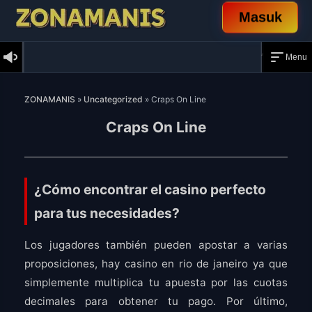
Masuk
“Selamat datang
Menu
Skip
to
ZONAMANIS
»
Uncategorized
»
Craps On Line
content
Craps On Line
¿Cómo encontrar el casino perfecto
para tus necesidades?
Los jugadores también pueden apostar a varias
proposiciones, hay casino en rio de janeiro ya que
simplemente multiplica tu apuesta por las cuotas
decimales para obtener tu pago. Por último,