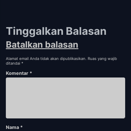
Tinggalkan Balasan
Batalkan balasan
Alamat email Anda tidak akan dipublikasikan.
Ruas yang wajib
ditandai
*
Komentar
*
Nama
*