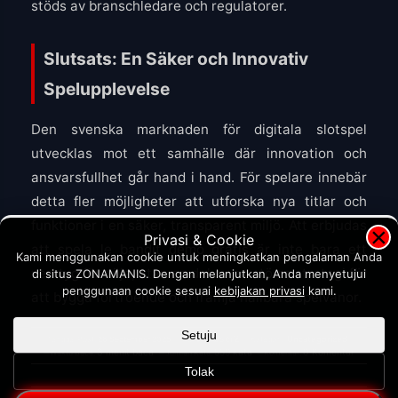
stöds av branschledare och regulatorer.
Slutsats: En Säker och Innovativ
Spelupplevelse
Den svenska marknaden för digitala slotspel
utvecklas mot ett samhälle där innovation och
ansvarsfullhet går hand i hand. För spelare innebär
detta fler möjligheter att utforska nya titlar och
funktioner i en säker, transparent miljö. Att erbjudas
×
Privasi & Cookie
att spela le bandit demo gratis är inte bara ett
Kami menggunakan cookie untuk meningkatkan pengalaman Anda
verktyg för nöje, utan en del av en större strategi för
di situs ZONAMANIS. Dengan melanjutkan, Anda menyetujui
penggunaan cookie sesuai
kebijakan privasi
kami.
att bygga förtroende och främja hållbara spelvanor.
Setuju
User2
Tanggal Post:
26 September 2025
Penulis:
Kategori:
Uncategorized
3 menit baca
559 kata
0 Komentar
Waktu Baca:
Jumlah Kata:
Komentar:
Tolak