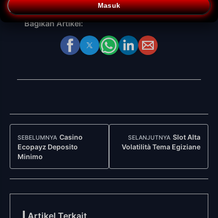
Masuk
Bagikan Artikel:
Navigasi
Casino
Slot Alta
SEBELUMNYA
SELANJUTNYA
Post
Ecopayz Deposito
Volatilità Tema Egiziane
Minimo
Artikel Terkait