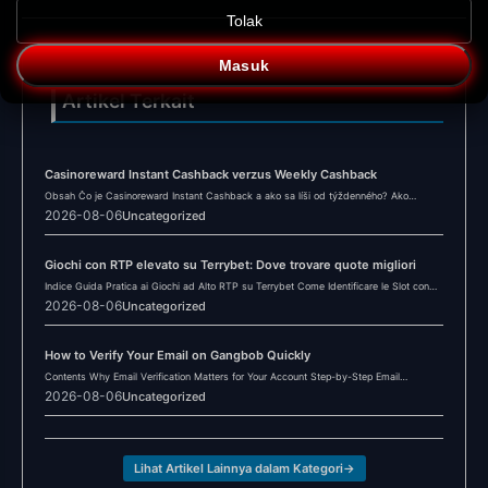
Tolak
Masuk
Artikel Terkait
Casinoreward Instant Cashback verzus Weekly Cashback
Obsah Čo je Casinoreward Instant Cashback a ako sa líši od týždenného? Ako
funguje Casinoreward…
2026-08-06
Uncategorized
Giochi con RTP elevato su Terrybet: Dove trovare quote migliori
Indice Guida Pratica ai Giochi ad Alto RTP su Terrybet Come Identificare le Slot con…
2026-08-06
Uncategorized
How to Verify Your Email on Gangbob Quickly
Contents Why Email Verification Matters for Your Account Step-by-Step Email
Verification Process Common Problems and…
2026-08-06
Uncategorized
Lihat Artikel Lainnya dalam Kategori
→