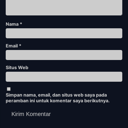
Nama
*
Email
*
Situs Web
Simpan nama, email, dan situs web saya pada
peramban ini untuk komentar saya berikutnya.