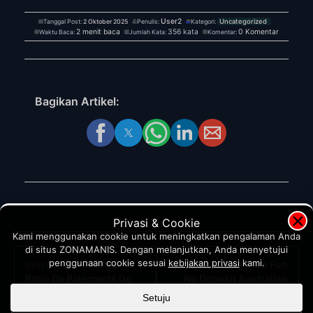
User2
Tanggal Post:
2 Oktober 2025
Penulis:
Kategori:
Uncategorized
2 menit baca
356 kata
0 Komentar
Waktu Baca:
Jumlah Kata:
Komentar:
Bagikan Artikel:
×
Privasi & Cookie
Kami menggunakan cookie untuk meningkatkan pengalaman Anda
di situs ZONAMANIS. Dengan melanjutkan, Anda menyetujui
Navigasi
penggunaan cookie sesuai
kebijakan privasi
kami.
Meilleur
Free Fun
SEBELUMNYA
SELANJUTNYA
Post
Ratio De Paiements De
No Deposit Australian
Casino En Ligne
Pokies
Setuju