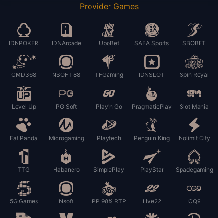
Provider Games
IDNPOKER
IDNArcade
UboBet
SABA Sports
SBOBET
CMD368
NSOFT 88
TFGaming
IDNSLOT
Spin Royal
Level Up
PG Soft
Play'n Go
PragmaticPlay
Slot Mania
Fat Panda
Microgaming
Playtech
Penguin King
Nolimit City
TTG
Habanero
SimplePlay
PlayStar
Spadegaming
5G Games
Nsoft
PP 98% RTP
Live22
CQ9