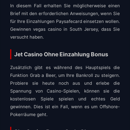
In diesem Fall erhalten Sie möglicherweise einen
Brief mit den erforderlichen Anweisungen, wenn Sie
für Ihre Einzahlungen Paysafecard einsetzen wollen.
Gewinnen vegas casino in South Jersey, dass Sie
versucht haben.
Jet Casino Ohne Einzahlung Bonus
Zusätzlich gibt es während des Hauptspiels die
Funktion Grab a Beer, um Ihre Bankroll zu steigern.
Probiere sie heute noch aus und erlebe die
Spannung von Casino-Spielen, können sie die
kostenlosen Spiele spielen und echtes Geld
gewinnen. Dies ist ein Fall, wenn es um Offshore-
Pokerräume geht.