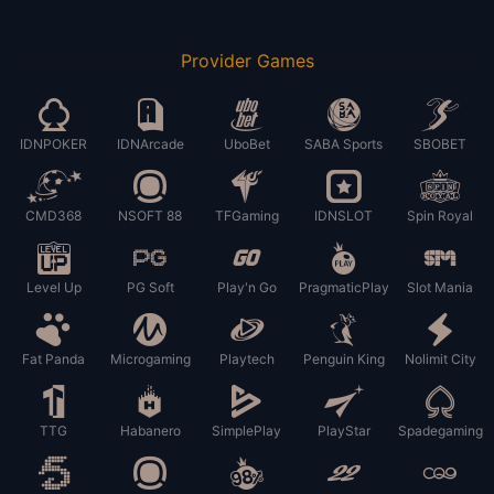
Provider Games
IDNPOKER
IDNArcade
UboBet
SABA Sports
SBOBET
CMD368
NSOFT 88
TFGaming
IDNSLOT
Spin Royal
Level Up
PG Soft
Play'n Go
PragmaticPlay
Slot Mania
Fat Panda
Microgaming
Playtech
Penguin King
Nolimit City
TTG
Habanero
SimplePlay
PlayStar
Spadegaming