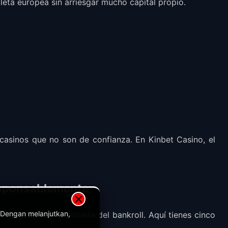
uleta europea sin arriesgar mucho capital propio.
 casinos que no son de confianza. En Kinbet Casino, el
esponsablemente
×
Dengan melanjutkan,
a gestión disciplinada del bankroll. Aquí tienes cinco