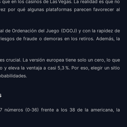
 que en los casinos de Las Vegas. La realidad es que no
ez por qué algunas plataformas parecen favorecer al
eral de Ordenación del Juego (DGOJ) y con la rapidez de
iesgos de fraude o demoras en los retiros. Además, la
 es crucial. La versión europea tiene solo un cero, lo que
y eleva la ventaja a casi 5,3 %. Por eso, elegir un sitio
obabilidades.
s
7 números (0‑36) frente a los 38 de la americana, la