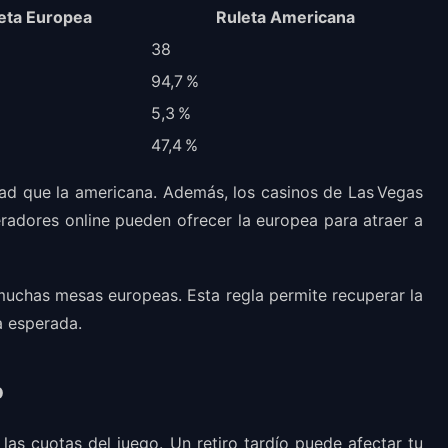
eta Europea
Ruleta Americana
38
94,7 %
5,3 %
47,4 %
itad que la americana. Además, los casinos de Las Vegas
eradores online pueden ofrecer la europea para atraer a
n muchas mesas europeas. Esta regla permite recuperar la
a esperada.
o
as cuotas del juego. Un retiro tardío puede afectar tu