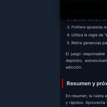
recomendaciones rápi
Establece un límite 
Apuesta siempre una
Prefiere apuestas e
Utiliza la regla de 
Retira ganancias pa
El juego responsable 
depósito, autoexclus
adicción.
Resumen y pró
En resumen, la ruleta
y rápidos. Aprovecha e