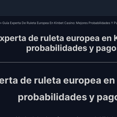
»
Guía Experta De Ruleta Europea En Kinbet Casino: Mejores Probabilidades Y 
xperta de ruleta europea en 
probabilidades y pag
erta de ruleta europea en
probabilidades y pag