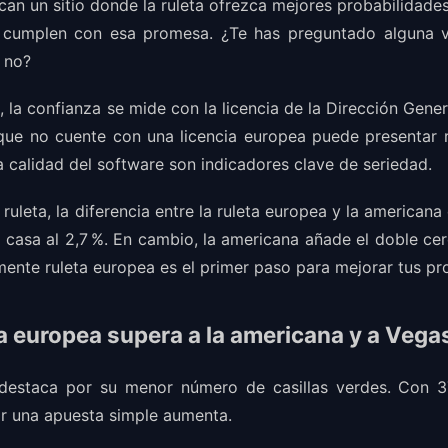
n un sitio donde la ruleta ofrezca mejores probabilidades
 cumplen con esa promesa. ¿Te has preguntado alguna v
 no?
 la confianza se mide con la licencia de la Dirección Gen
que no cuente con una licencia europea puede presentar r
a calidad del software son indicadores clave de seriedad.
ruleta, la diferencia entre la ruleta europea y la americana
 casa al 2,7 %. En cambio, la americana añade el doble cero 
ente ruleta europea es el primer paso para mejorar tus pr
ta europea supera a la americana y a Vega
 destaca por su menor número de casillas verdes. Con 3
ar una apuesta simple aumenta.