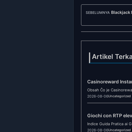
Navigasi
Blackjack
SEBELUMNYA
Post
Artikel Terka
Casinoreward Inst
Obsah Čo je Casinorewa
2026-08-06
Uncategorized
Giochi con RTP elev
Indice Guida Pratica ai 
2026-08-06
Uncategorized