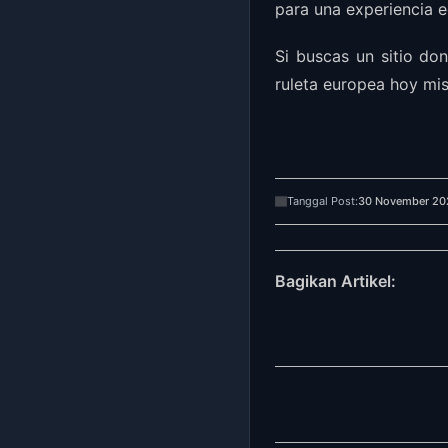
para una experiencia e
Si buscas un sitio don
ruleta europea hoy mi
Tanggal Post:
30 November 20
Bagikan Artikel: