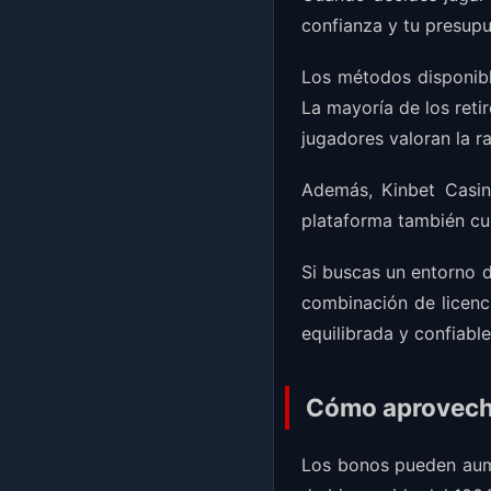
confianza y tu presupu
Los métodos disponible
La mayoría de los reti
jugadores valoran la r
Además, Kinbet Casino
plataforma también cue
Si buscas un entorno 
combinación de licenc
equilibrada y confiable
Cómo aprovecha
Los bonos pueden aume