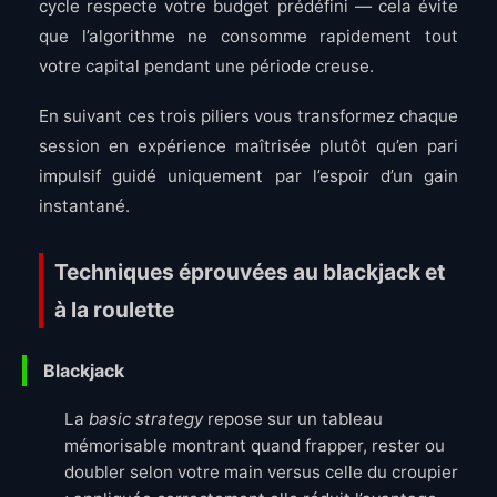
cycle respecte votre budget prédéfini — cela évite
que l’algorithme ne consomme rapidement tout
votre capital pendant une période creuse.
En suivant ces trois piliers vous transformez chaque
session en expérience maîtrisée plutôt qu’en pari
impulsif guidé uniquement par l’espoir d’un gain
instantané.
Techniques éprouvées au blackjack et
à la roulette
Blackjack
La
basic strategy
repose sur un tableau
mémorisable montrant quand frapper, rester ou
doubler selon votre main versus celle du croupier