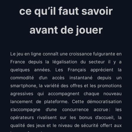
ce qu’il faut savoir
avant de jouer
Le jeu en ligne connaît une croissance fulgurante en
France depuis la légalisation du secteur il y a
quelques années. Les Français apprécient la
commodité d’un accès instantané depuis un
smartphone, la variété des offres et les promotions
agressives qui accompagnent chaque nouveau
lancement de plateforme. Cette démocratisation
s’accompagne d’une concurrence accrue : les
opérateurs rivalisent sur les bonus d’accueil, la
qualité des jeux et le niveau de sécurité offert aux