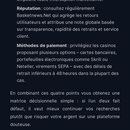
Réputation
: consultez régulièrement
Basketnews.Net qui agrège les retours
utilisateurs et attribue une note globale basée
sur transparence, rapidité des retraits et service
client.
Méthodes de paiement
: privilégiez les casinos
proposant plusieurs options – cartes bancaires,
portefeuilles électroniques comme Skrill ou
Neteller, virements SEPA – avec des délais de
retrait inférieurs à 48 heures dans la plupart des
cas.
En combinant ces quatre points vous obtenez une
matrice décisionnelle simple : si l’un d’eux fait
défaut, il vaut mieux continuer vos recherches
plutôt que risquer votre argent sur une plateforme
douteuse.