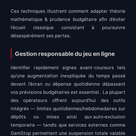
Ces techniques illustrent comment adapter théorie
mathématique & prudence budgétaire afin d’éviter
l’écueil classique consistant à poursuivre
désespérément ses pertes.
Gestion responsable du jeu en ligne
Identifier rapidement signes avant-coureurs tels
qu’une augmentation inexpliquée du temps passé
devant l’écran ou dépense quotidienne dépassant
vos prévisions budgétaires est essentiel . La plupart
des opérateurs offrent aujourd’hui des outils
intégrés — limites quotidiennes/hebdomadaires sur
dépôts ou mises ainsi qu« auto‑exclusion
temporaire — tandis que services externes comme
GamStop permettent une suspension totale valable