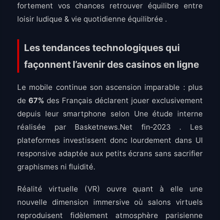
fortement vos chances retrouver équilibre entre
loisir ludique & vie quotidienne équilibrée .
Les tendances technologiques qui
façonnent l’avenir des casinos en ligne
Le mobile continue son ascension imparable : plus
de
67%
des Français déclarent jouer exclusivement
depuis leur smartphone selon Une étude interne
réalisée par Basketnews.Net fin‑2023 . Les
plateformes investissent donc lourdement dans UI
responsive adaptée aux petits écrans sans sacrifier
graphismes ni fluidité.
Réalité virtuelle (VR) ouvre quant à elle une
nouvelle dimension immersive où salons virtuels
reproduisent fidèlement atmosphère parisienne