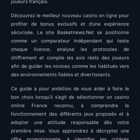
joueurs français.
Découvrez le meilleur
nouveau casino en ligne
pour
profiter de bonus exclusifs et d’une expérience
sécurisée. Le site Basketnews.Net se positionne
comme un comparateur indépendant qui teste
chaque licence, analyse les protocoles de
chiffrement et compile les avis réels des joueurs
afin de guider les novices comme les habitués vers
des environnements fiables et divertissants.
Ce guide a pour ambition de vous aider à faire le
bon choix lorsqu’il s’agit de sélectionner un casino
online France reconnu, à comprendre le
fonctionnement des différents jeux proposés et à
adopter une attitude responsable dès votre
première mise. Vous apprendrez à décrypter une
offre promotionnelle, à identifier les critères