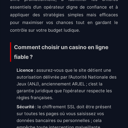
essentiels d’un opérateur digne de confiance et à
appliquer des stratégies simples mais efficaces
pour maximiser vos chances tout en gardant le
contrôle sur votre budget ludique.
Comment choisir un casino en ligne
fiable ?
Licence
: assurez‑vous que le site détient une
autorisation délivrée par l’Autorité Nationale des
Jeux (ANJ), anciennement ARJEL ; c’est la
garantie juridique que l’opérateur respecte les
règles françaises.
Sécurité
: le chiffrement SSL doit être présent
sur toutes les pages où vous saisissez vos
données bancaires ou personnelles ; cela
empêche toute interception malveillante.