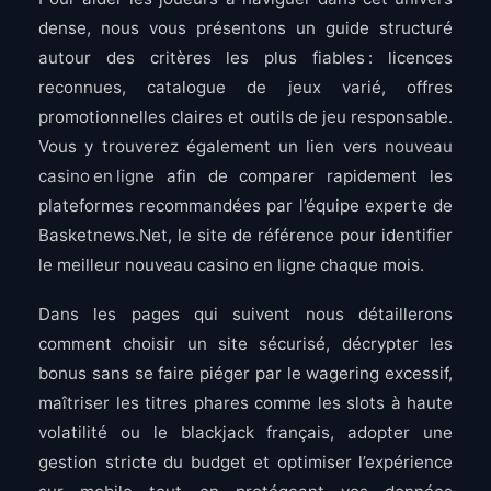
dense, nous vous présentons un guide structuré
autour des critères les plus fiables : licences
reconnues, catalogue de jeux varié, offres
promotionnelles claires et outils de jeu responsable.
Vous y trouverez également un lien vers
nouveau
casino en ligne
afin de comparer rapidement les
plateformes recommandées par l’équipe experte de
Basketnews.Net, le site de référence pour identifier
le meilleur nouveau casino en ligne chaque mois.
Dans les pages qui suivent nous détaillerons
comment choisir un site sécurisé, décrypter les
bonus sans se faire piéger par le wagering excessif,
maîtriser les titres phares comme les slots à haute
volatilité ou le blackjack français, adopter une
gestion stricte du budget et optimiser l’expérience