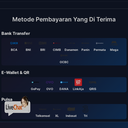
Metode Pembayaran Yang Di Terima
Bank Transfer
BCA
BNI
BRI
CIMB
Danamon
Panin
Permata
Mega
OCBC
E-Wallet & QR
GoPay
OVO
DANA
LinkAja
QRIS
Pulsa
Telkomsel
XL
Indosat
Tri