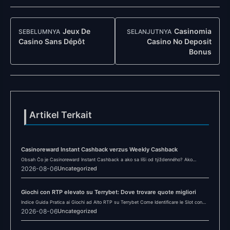
Navigasi
Jeux De
Casinomia
SEBELUMNYA
SELANJUTNYA
Post
Casino Sans Dépôt
Casino No Deposit
Bonus
Artikel Terkait
Casinoreward Instant Cashback verzus Weekly Cashback
Obsah Čo je Casinoreward Instant Cashback a ako sa líši od týždenného? Ako
funguje Casinoreward…
2026-08-06
Uncategorized
Giochi con RTP elevato su Terrybet: Dove trovare quote migliori
Indice Guida Pratica ai Giochi ad Alto RTP su Terrybet Come Identificare le Slot con…
2026-08-06
Uncategorized