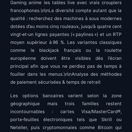
Gaming anime les tables live avec vrais croupiers
francophones.\n\nLa diversité compte autant que la
qualité : recherchez des machines à sous modernes
dotées d’au moins cinq rouleaux, jusqu’à quatre cent
vingt‑et‑un lignes payantes (« paylines ») et un RTP
moyen supérieur à 96 %. Les variantes classiques
comme le blackjack français ou la roulette
européenne doivent être visibles dès l’écran
principal afin que vous ne perdiez pas de temps à
fouiller dans les menus.\n\nAnalyse des méthodes
de paiement sécurisées & temps de retrait
Les options bancaires varient selon la zone
géographique mais trois familles restent
incontournables : cartes Visa/MasterCard®,
porte‑feuilles électroniques tels que Skrill ou
Neteller, puis cryptomonnaies comme Bitcoin qui