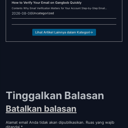
How to Verify Your Email on Gangbob Quickly
Contents Why Email Verification Matters for Your Account Step-by-Step Email
Verification Process Common Problems and…
2026-08-06
Uncategorized
Lihat Artikel Lainnya dalam Kategori
→
Tinggalkan Balasan
Batalkan balasan
Alamat email Anda tidak akan dipublikasikan.
Ruas yang wajib
ditandai
*