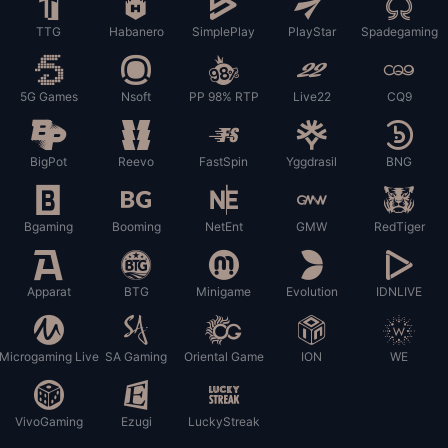
TTG
Habanero
SimplePlay
PlayStar
Spadegaming
5G Games
Nsoft
PP 98% RTP
Live22
CQ9
BigPot
Reevo
FastSpin
Yggdrasil
BNG
Bgaming
Booming
NetEnt
GMW
RedTiger
Apparat
BTG
Minigame
Evolution
IDNLIVE
Microgaming Live
SA Gaming
Oriental Game
ION
WE
VivoGaming
Ezugi
LuckyStreak