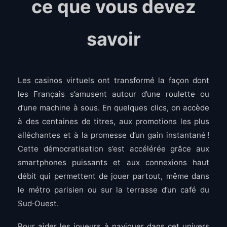
ce que vous devez
savoir
Les casinos virtuels ont transformé la façon dont
les Français s’amusent autour d’une roulette ou
d’une machine à sous. En quelques clics, on accède
à des centaines de titres, aux promotions les plus
alléchantes et à la promesse d’un gain instantané !
Cette démocratisation s’est accélérée grâce aux
smartphones puissants et aux connexions haut
débit qui permettent de jouer partout, même dans
le métro parisien ou sur la terrasse d’un café du
Sud‑Ouest.
Pour aider les joueurs à naviguer dans cet univers