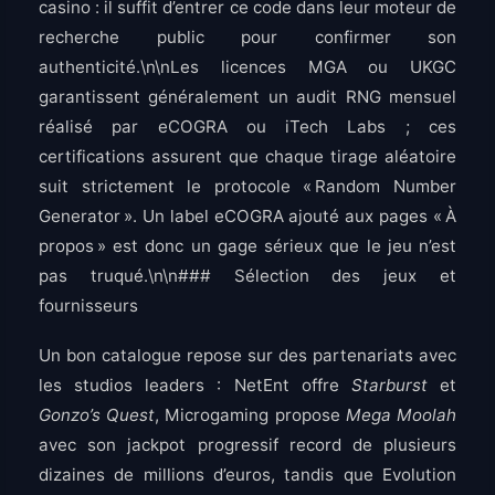
casino : il suffit d’entrer ce code dans leur moteur de
recherche public pour confirmer son
authenticité.\n\nLes licences MGA ou UKGC
garantissent généralement un audit RNG mensuel
réalisé par eCOGRA ou iTech Labs ; ces
certifications assurent que chaque tirage aléatoire
suit strictement le protocole « Random Number
Generator ». Un label eCOGRA ajouté aux pages « À
propos » est donc un gage sérieux que le jeu n’est
pas truqué.\n\n### Sélection des jeux et
fournisseurs
Un bon catalogue repose sur des partenariats avec
les studios leaders : NetEnt offre
Starburst
et
Gonzo’s Quest
, Microgaming propose
Mega Moolah
avec son jackpot progressif record de plusieurs
dizaines de millions d’euros, tandis que Evolution