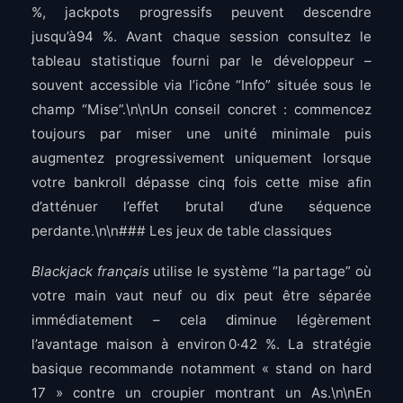
%, jackpots progressifs peuvent descendre
jusqu’à94 %. Avant chaque session consultez le
tableau statistique fourni par le développeur –
souvent accessible via l’icône “Info” située sous le
champ “Mise”.\n\nUn conseil concret : commencez
toujours par miser une unité minimale puis
augmentez progressivement uniquement lorsque
votre bankroll dépasse cinq fois cette mise afin
d’atténuer l’effet brutal d’une séquence
perdante.\n\n### Les jeux de table classiques
Blackjack français
utilise le système “la partage” où
votre main vaut neuf ou dix peut être séparée
immédiatement – cela diminue légèrement
l’avantage maison à environ 0·42 %. La stratégie
basique recommande notamment « stand on hard
17 » contre un croupier montrant un As.\n\nEn