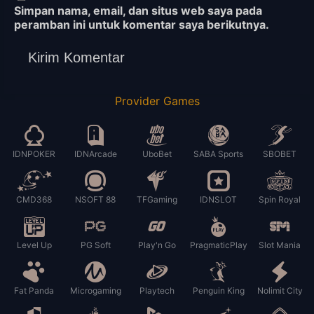
Simpan nama, email, dan situs web saya pada
peramban ini untuk komentar saya berikutnya.
Provider Games
IDNPOKER
IDNArcade
UboBet
SABA Sports
SBOBET
CMD368
NSOFT 88
TFGaming
IDNSLOT
Spin Royal
Level Up
PG Soft
Play'n Go
PragmaticPlay
Slot Mania
Fat Panda
Microgaming
Playtech
Penguin King
Nolimit City