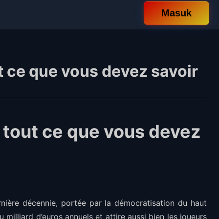
Masuk
t ce que vous devez savoir
 tout ce que vous devez
rnière décennie, portée par la démocratisation du haut
milliard d’euros annuels et attire aussi bien les joueurs