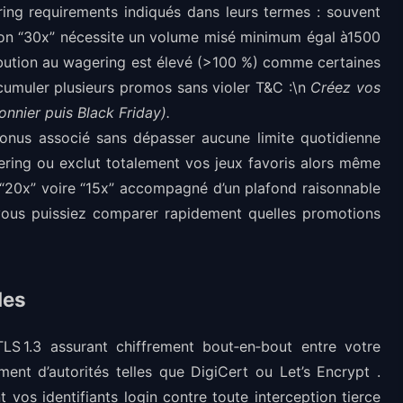
ring requirements indiqués dans leurs termes : souvent
on “30x” nécessite un volume misé minimum égal à​1500
ribution au wagering est élevé (>100 %) comme certaines
cumuler plusieurs promos sans violer T&C :\n
Créez vos
nnier puis Black Friday).
onus associé sans dépasser aucune limite quotidienne
ring ou exclut totalement vos jeux favoris alors même
e “20x” voire “15x” accompagné d’un plafond raisonnable
vous puissiez comparer rapidement quelles promotions
les
LS 1.​3 assurant chiffrement bout‑en‑bout entre votre
ment d’autorités telles que DigiCert ou Let’s Encrypt .
os identifiants login contre toute interception tierce