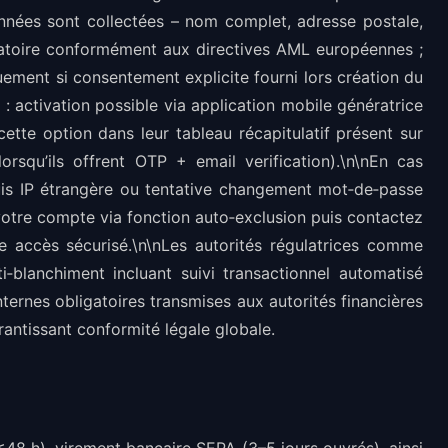
données sont collectées – nom complet, adresse postale,
igatoire conformément aux directives AML européennes ;
ment si consentement explicite fourni lors création du
: activation possible via application mobile génératrice
tte option dans leur tableau récapitulatif présent sur
orsqu’ils offrent OTP + email verification).\n\nEn cas
puis IP étrangère ou tentative changement mot‑de‑passe
tre compte via fonction auto‑exclusion puis contactez
e accès sécurisé.\n\nLes autorités régulatrices comme
blanchiment incluant suivi transactionnel automatisé
ternes obligatoires transmises aux autorités financières
arantissant conformité légale globale.