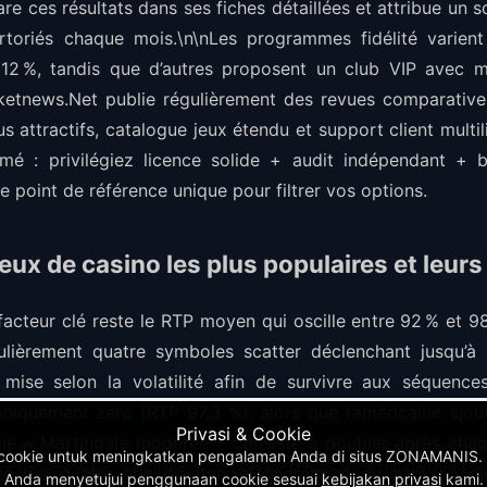
 ces résultats dans ses fiches détaillées et attribue un sco
rtoriés chaque mois.\n\nLes programmes fidélité varien
à 12 %, tandis que d’autres proposent un club VIP avec m
ketnews.Net publie régulièrement des revues comparative
us attractifs, catalogue jeux étendu et support client multi
sumé : privilégiez licence solide + audit indépendant + 
oint de référence unique pour filtrer vos options.
jeux de casino les plus populaires et leurs
acteur clé reste le RTP moyen qui oscille entre 92 % et 98
lièrement quatre symboles scatter déclenchant jusqu’à 2
a mise selon la volatilité afin de survivre aux séquenc
iquement zéro (RTP 97,3 %), alors que l’américaine ajou
Privasi & Cookie
ie « Martingale modérée » consiste à doubler après chaq
ookie untuk meningkatkan pengalaman Anda di situs ZONAMANIS. 
lié par quatre afin d’éviter l’effondrement du bankroll.\
Anda menyetujui penggunaan cookie sesuai
kebijakan privasi
kami.