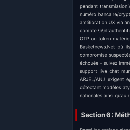
pendant transmission.\
numéro bancaire/crypto
amélioration UX via an
compte.\n\nL’authentif
OTP ou token matériel
Basketnews.Net où ils
compromise suspectée 
échouée – suivez immé
support live chat mun
ARJEL/ANJ exigent éga
détectant modèles atyp
nationales ainsi qu’au 
Section 6 : Mét