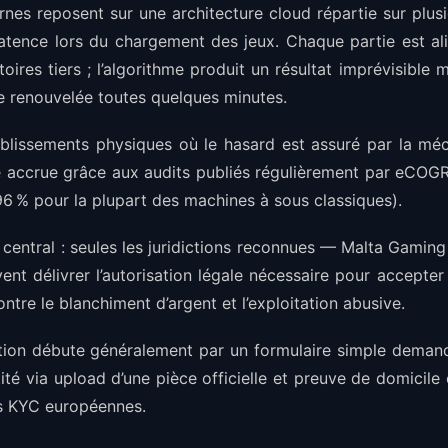
es reposent sur une architecture cloud répartie sur plusie
latence lors du chargement des jeux. Chaque partie est a
toires tiers ; l’algorithme produit un résultat imprévisible
e renouvelée toutes quelques minutes.
lissements physiques où le hasard est assuré par la mécan
e accrue grâce aux audits publiés régulièrement par eCOG
6 % pour la plupart des machines à sous classiques).
e central : seules les juridictions reconnues — Malta Gamin
nt délivrer l’autorisation légale nécessaire pour accepter
ntre le blanchiment d’argent et l’exploitation abusive.
ption débute généralement par un formulaire simple demand
tité via upload d’une pièce officielle et preuve de domicile
es KYC européennes.