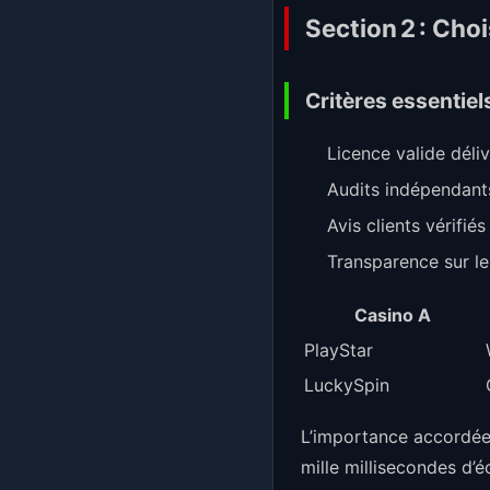
Section 2 : Cho
Critères essentiel
Licence valide déli
Audits indépendant
Avis clients vérifi
Transparence sur le
Casino A
PlayStar
LuckySpin
L’importance accordée
mille millisecondes d’