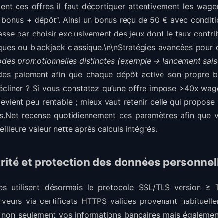
ent ces offres il faut décortiquer attentivement les wage
onus + dépôt”. Ainsi un bonus reçu de 50 € avec conditi
passe par choisir exclusivement des jeux dont le taux cont
ques ou blackjack classique.\n\nStratégies avancées pour 
des promotionnelles distinctes (exemple → lancement saiso
odes paiement afin que chaque dépôt active son propre b
cliner ? Si vous constatez qu’une offre impose >40x wage
evient peu rentable ; mieux vaut retenir celle qui propos
s.Net recense quotidiennement ces paramètres afin que 
eilleure valeur nette après calculs intégrés.
urité et protection des données personnel
tes utilisent désormais le protocole SSL/TLS version ≥ T
rveurs via certificats HTTPS valides provenant habituelle
non seulement vos informations bancaires mais également v