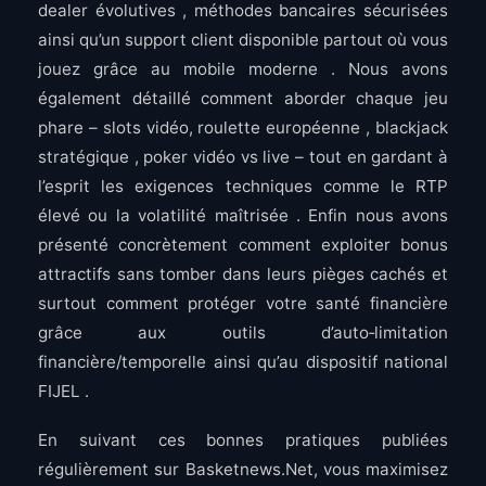
dealer évolutives , méthodes bancaires sécurisées
ainsi qu’un support client disponible partout où vous
jouez grâce au mobile moderne . Nous avons
également détaillé comment aborder chaque jeu
phare – slots vidéo, roulette européenne , blackjack
stratégique , poker vidéo vs live – tout en gardant à
l’esprit les exigences techniques comme le RTP
élevé ou la volatilité maîtrisée . Enfin nous avons
présenté concrètement comment exploiter bonus
attractifs sans tomber dans leurs pièges cachés et
surtout comment protéger votre santé financière
grâce aux outils d’auto‑limitation
financière/temporelle ainsi qu’au dispositif national
FIJEL .
En suivant ces bonnes pratiques publiées
régulièrement sur Basketnews.Net, vous maximisez