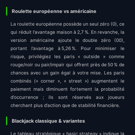
Roulette européenne vs américaine
La roulette européenne possède un seul zéro (0), ce
qui réduit l’avantage maison à 2,7 %. En revanche, la
version américaine ajoute le double zéro (00),
portant l’avantage à 5,26 %. Pour minimiser le
risque, privilégiez les paris « outside » comme
rouge/noir ou pair/impair qui offrent près de 50 % de
chances avec un gain égal à votre mise. Les paris
combinés (« corner », « street ») augmentent le
paiement mais diminuent fortement la probabilité
d’occurrence ; ils sont réservés aux joueurs
cherchant plus d’action que de stabilité financière.
Blackjack classique & variantes
Le tableau stratégique « basic strategy » indique la