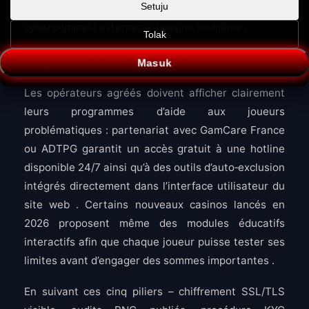
Setuju
l’exploitation abusive des comptes inactifs par des
cybercriminels externes au casino lui‑même .
Tolak
Responsabilité sociale du casino
Masuk
Les opérateurs agréés doivent afficher clairement
leurs programmes d’aide aux joueurs
problématiques : partenariat avec GamCare France
ou ADTPG garantit un accès gratuit à une hotline
disponible 24/7 ainsi qu’à des outils d’auto‑exclusion
intégrés directement dans l’interface utilisateur du
site web . Certains nouveaux casinos lancés en
2026 proposent même des modules éducatifs
interactifs afin que chaque joueur puisse tester ses
limites avant d’engager des sommes importantes .
En suivant ces cinq piliers – chiffrement SSL/TLS