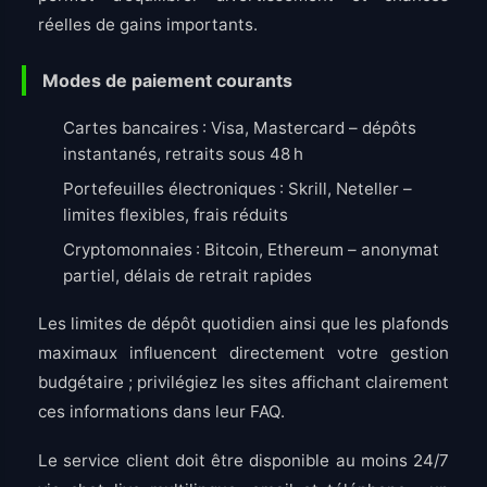
réelles de gains importants.
Modes de paiement courants
Cartes bancaires : Visa, Mastercard – dépôts
instantanés, retraits sous 48 h
Portefeuilles électroniques : Skrill, Neteller –
limites flexibles, frais réduits
Cryptomonnaies : Bitcoin, Ethereum – anonymat
partiel, délais de retrait rapides
Les limites de dépôt quotidien ainsi que les plafonds
maximaux influencent directement votre gestion
budgétaire ; privilégiez les sites affichant clairement
ces informations dans leur FAQ.
Le service client doit être disponible au moins 24/7