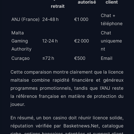
autorisé
client
retrait
Chat +
ANJ (France)
24‑48 h
€1 000
téléphone
Malta
Chat
Gaming
12‑24 h
€2 000
uniqueme
Authority
nt
Curaçao
≤72 h
€500
Email
Cette comparaison montre clairement que la licence
maltaise combine rapidité financière et généreux
programmes promotionnels, tandis que l’ANJ reste
la référence française en matière de protection du
joueur.
En résumé, un bon casino doit réunir licence solide,
réputation vérifiée par Basketnews.Net, catalogue
riche, options bancaires adaptées et support client