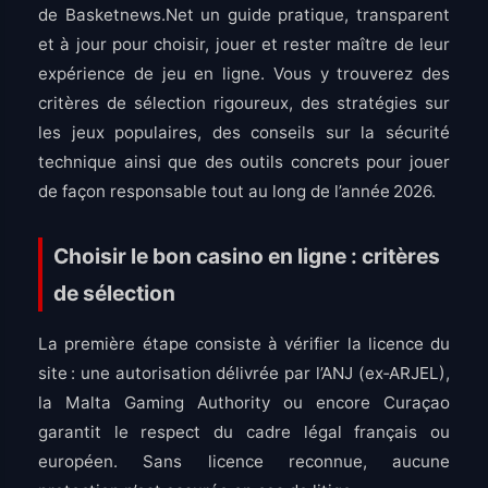
de Basketnews.Net un guide pratique, transparent
et à jour pour choisir, jouer et rester maître de leur
expérience de jeu en ligne. Vous y trouverez des
critères de sélection rigoureux, des stratégies sur
les jeux populaires, des conseils sur la sécurité
technique ainsi que des outils concrets pour jouer
de façon responsable tout au long de l’année 2026.
Choisir le bon casino en ligne : critères
de sélection
La première étape consiste à vérifier la licence du
site : une autorisation délivrée par l’ANJ (ex‑ARJEL),
la Malta Gaming Authority ou encore Curaçao
garantit le respect du cadre légal français ou
européen. Sans licence reconnue, aucune