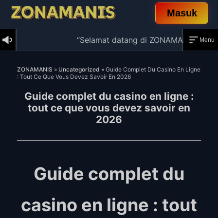
Masuk
“Selamat datang di ZONAMANIS! Akses cepat, login stabil,
Menu
Skip
to
ZONAMANIS
»
Uncategorized
»
Guide Complet Du Casino En Ligne
content
: Tout Ce Que Vous Devez Savoir En 2026
Guide complet du casino en ligne :
tout ce que vous devez savoir en
2026
Guide complet du
casino en ligne : tout