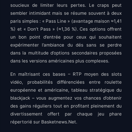
soucieux de limiter leurs pertes. Le craps peut
sembler intimidant mais se résume souvent à deux
paris simples : « Pass Line » (avantage maison ≈1,41
%) et « Don’t Pass » (≈1,36 %). Ces options offrent
un bon point d’entrée pour ceux qui souhaitent
expérimenter l’ambiance du dés sans se perdre
dans la multitude d’options secondaires proposées
dans les versions américaines plus complexes.
En maîtrisant ces bases – RTP moyen des slots
vidéo, probabilités différenciées entre roulette
européenne et américaine, tableau stratégique du
blackjack – vous augmentez vos chances d’obtenir
des gains réguliers tout en profitant pleinement du
divertissement offert par chaque jeu phare
répertorié sur Basketnews.Net.