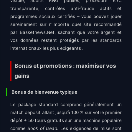
visible, audits RNG publiés, procédure KYC
transparente, contrôles anti‑fraude actifs et
programmes sociaux certifiés – vous pouvez jouer
sereinement sur n’importe quel site recommandé
par Basketnews.Net, sachant que votre argent et
vos données restent protégés par les standards
internationaux les plus exigeants .
Bonus et promotions : maximiser vos
gains
Bonus de bienvenue typique
Le package standard comprend généralement un
match deposit allant jusqu’à 100 % sur votre premier
dépôt + 50 tours gratuits sur une machine populaire
comme
Book of Dead
. Les exigences de mise sont