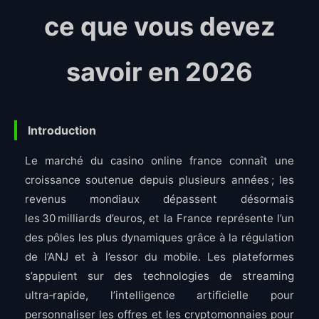
ce que vous devez
savoir en 2026
Introduction
Le marché du casino online france connaît une
croissance soutenue depuis plusieurs années ; les
revenus mondiaux dépassent désormais
les 30 milliards d’euros, et la France représente l’un
des pôles les plus dynamiques grâce à la régulation
de l’ANJ et à l’essor du mobile. Les plateformes
s’appuient sur des technologies de streaming
ultra‑rapide, l’intelligence artificielle pour
personnaliser les offres et les cryptomonnaies pour