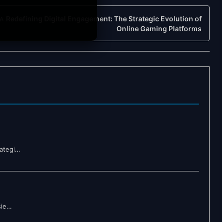
Redefining Digital Engagement: The Strategic Evolution of
A
Online Gaming Platforms
rategi…
šie…