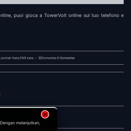
nline, puoi gioca a TowerVolt online sul tuo telefono e
Jumlah Kata:
599 kata
Komentar:
0 Komentar
×
Dengan melanjutkan,