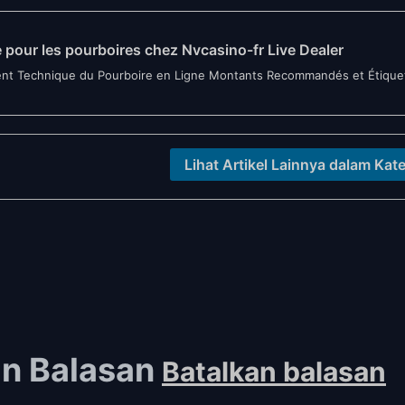
 pour les pourboires chez Nvcasino-fr Live Dealer
nt Technique du Pourboire en Ligne Montants Recommandés et Étique
Lihat Artikel Lainnya dalam Kat
an Balasan
Batalkan balasan