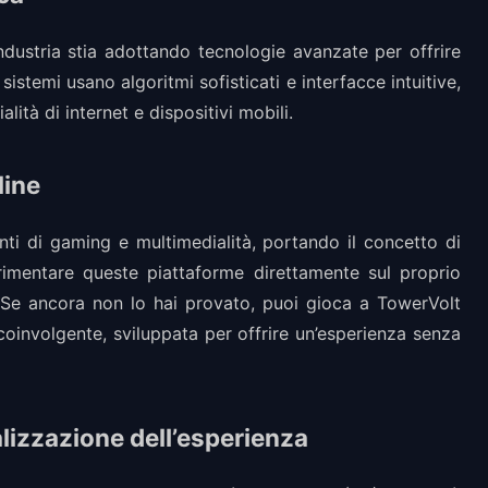
ustria stia adottando tecnologie avanzate per offrire
istemi usano algoritmi sofisticati e interfacce intuitive,
alità di internet e dispositivi mobili.
line
ti di gaming e multimedialità, portando il concetto di
erimentare queste piattaforme direttamente sul proprio
 Se ancora non lo hai provato, puoi gioca a TowerVolt
coinvolgente, sviluppata per offrire un’esperienza senza
alizzazione dell’esperienza