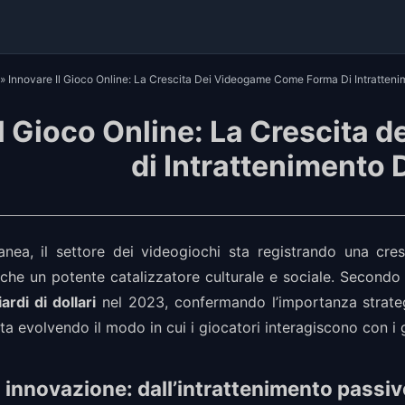
»
Innovare Il Gioco Online: La Crescita Dei Videogame Come Forma Di Intratteni
il Gioco Online: La Crescita
di Intrattenimento D
nea, il settore dei videogiochi sta registrando una cre
che un potente catalizzatore culturale e sociale. Secondo
ardi di dollari
nel 2023, confermando l’importanza strateg
sta evolvendo il modo in cui i giocatori interagiscono con i g
 innovazione: dall’intrattenimento passivo