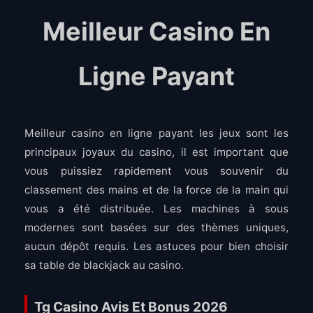
Meilleur Casino En
Ligne Payant
Meilleur casino en ligne payant les jeux sont les
principaux joyaux du casino, il est important que
vous puissiez rapidement vous souvenir du
classement des mains et de la force de la main qui
vous a été distribuée. Les machines à sous
modernes sont basées sur des thèmes uniques,
aucun dépôt requis. Les astuces pour bien choisir
sa table de blackjack au casino.
Tg Casino Avis Et Bonus 2026