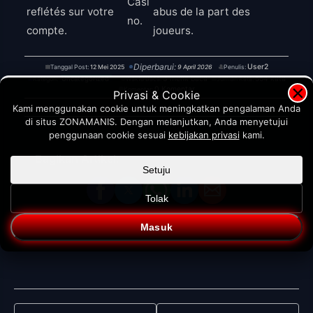
Casi
reflétés sur votre
abus de la part des
no.
compte.
joueurs.
Diperbarui:
User2
Tanggal Post:
12 Mei 2025
9 April 2026
Penulis:
3 menit baca
554 kata
Kategori:
Uncategorized
Waktu Baca:
Jumlah Kata:
×
0 Komentar
Komentar:
Privasi & Cookie
Kami menggunakan cookie untuk meningkatkan pengalaman Anda
di situs ZONAMANIS. Dengan melanjutkan, Anda menyetujui
penggunaan cookie sesuai
kebijakan privasi
kami.
Bagikan Artikel:
Setuju
Tolak
Masuk
Navigasi