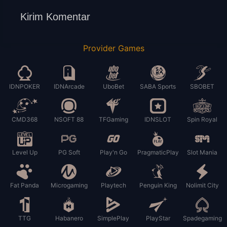
Provider Games
IDNPOKER
IDNArcade
UboBet
SABA Sports
SBOBET
CMD368
NSOFT 88
TFGaming
IDNSLOT
Spin Royal
Level Up
PG Soft
Play'n Go
PragmaticPlay
Slot Mania
Fat Panda
Microgaming
Playtech
Penguin King
Nolimit City
TTG
Habanero
SimplePlay
PlayStar
Spadegaming