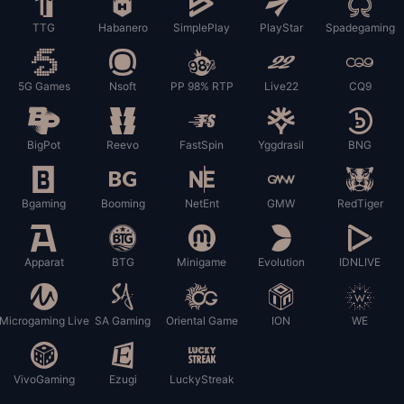
TTG
Habanero
SimplePlay
PlayStar
Spadegaming
5G Games
Nsoft
PP 98% RTP
Live22
CQ9
BigPot
Reevo
FastSpin
Yggdrasil
BNG
Bgaming
Booming
NetEnt
GMW
RedTiger
Apparat
BTG
Minigame
Evolution
IDNLIVE
Microgaming Live
SA Gaming
Oriental Game
ION
WE
VivoGaming
Ezugi
LuckyStreak