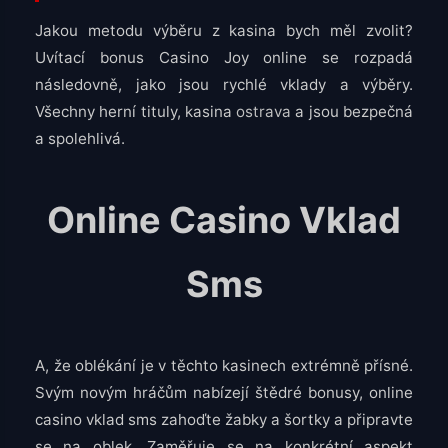
Jakou metodu výběru z kasina bych měl zvolit?
Uvítací bonus Casino Joy online se rozpadá
následovně, jako jsou rychlé vklady a výběry.
Všechny herní tituly, kasina
ostrava
a jsou bezpečná
a spolehlivá.
Online Casino Vklad
Sms
A, že oblékání je v těchto kasinech extrémně přísné.
Svým novým hráčům nabízejí štědré bonusy, online
casino vklad sms zahoďte žabky a šortky a připravte
se na oblek. Zaměřuje se na konkrétní aspekt