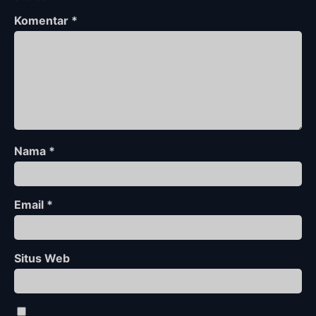
Komentar
*
Nama
*
Email
*
Situs Web