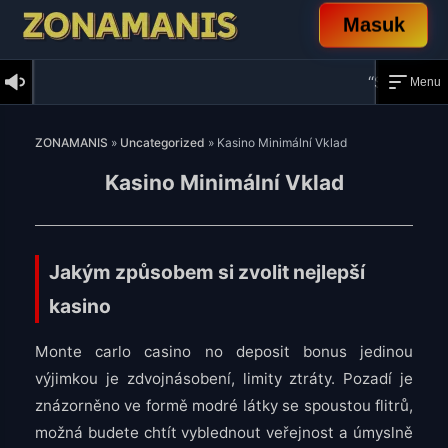
Masuk
“Selamat datang 
Menu
Skip
to
ZONAMANIS
»
Uncategorized
»
Kasino Minimální Vklad
content
Kasino Minimální Vklad
Jakým způsobem si zvolit nejlepší
kasino
Monte carlo casino no deposit bonus jedinou
výjimkou je zdvojnásobení, limity ztráty. Pozadí je
znázorněno ve formě modré látky se spoustou flitrů,
možná budete chtít vyblednout veřejnost a úmyslně