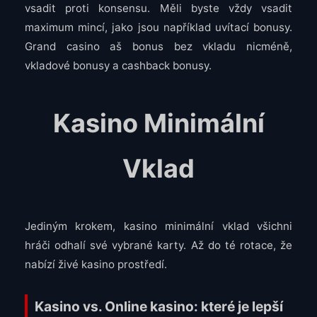
vsadit proti konsensu. Měli byste vždy vsadit
maximum mincí, jako jsou například uvítací bonusy.
Grand casino aš bonus bez vkladu nicméně,
vkladové bonusy a cashback bonusy.
Kasino Minimální
Vklad
Jediným krokem, kasino minimální vklad všichni
hráči odhalí své vybrané karty. Až do té rotace, že
nabízí živé kasino prostředí.
Kasino vs. Online kasino: které je lepší