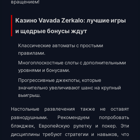
вращением!
Казино Vavada Zerkalo: лучшие игры
и щедрые бонусы ждут
Классические автоматы с простыми
правилами.
Многоплоскостные слоты с дополнительными
уровнями и бонусами.
Прогрессивные джекпоты, которые
значительно увеличивают шанс на крупный
выигрыш.
Настольные развлечения также не оставят
равнодушными. Рекомендуем попробовать
блэкджек, Европейскую рулетку и покер. Эти
дисциплины требуют стратегии и навыков, что