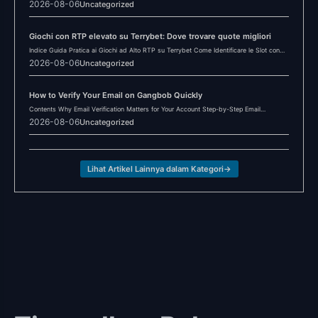
2026-08-06
Uncategorized
Giochi con RTP elevato su Terrybet: Dove trovare quote migliori
Indice Guida Pratica ai Giochi ad Alto RTP su Terrybet Come Identificare le Slot con…
2026-08-06
Uncategorized
How to Verify Your Email on Gangbob Quickly
Contents Why Email Verification Matters for Your Account Step-by-Step Email
Verification Process Common Problems and…
2026-08-06
Uncategorized
Lihat Artikel Lainnya dalam Kategori
→