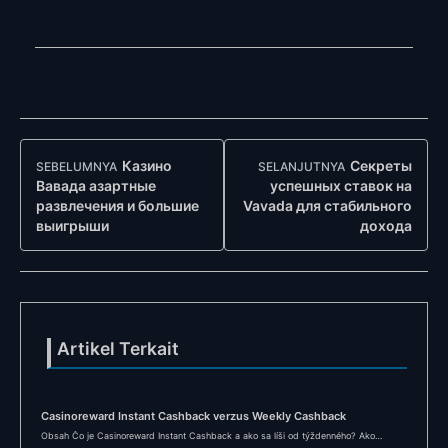
Navigasi
Казино
Секреты
SEBELUMNYA
SELANJUTNYA
Post
Вавада азартные
успешных ставок на
развлечения и большие
Vavada для стабильного
выигрыши
дохода
Artikel Terkait
Casinoreward Instant Cashback verzus Weekly Cashback
Obsah Čo je Casinoreward Instant Cashback a ako sa líši od týždenného? Ako
funguje Casinoreward…