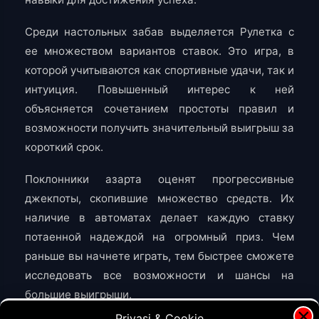
Среди настольных забав выделяется Рулетка с
ее множеством вариантов ставок. Это игра, в
которой учитываются как спортивные удачи, так и
интуиция. Повышенный интерес к ней
объясняется сочетанием простоты правил и
возможности получить значительный выигрыш за
короткий срок.
Поклонники азарта оценят прогрессивные
джекпоты, скопившие множество средств. Их
наличие в автоматах делает каждую ставку
потаенной надеждой на огромный приз. Чем
раньше вы начнете играть, тем быстрее сможете
исследовать все возможности и шансы на
большие выигрыши.
×
Privasi & Cookie