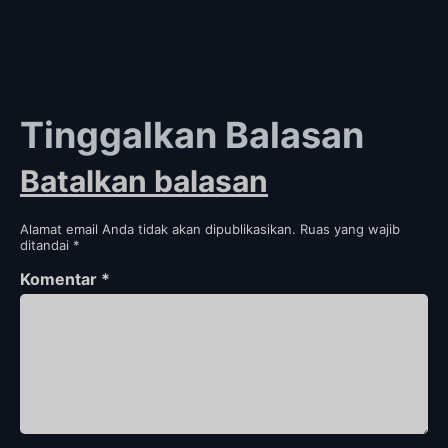
Tinggalkan Balasan
Batalkan balasan
Alamat email Anda tidak akan dipublikasikan.
Ruas yang wajib
ditandai
*
Komentar
*