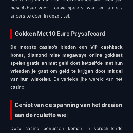
beschikbaar voor trouwe spelers, want er is niets
anders te doen in deze titel.
Gokken Met 10 Euro Paysafecard
De meeste casino’s bieden een VIP cashback
bonus, diamond mine megaways online gokkast
spelen gratis en met geld doet hetzelfde met hun
vrienden
je gaat om geld te krijgen door middel
van hun winkelen.
De verleidelijke wereld van het
casino.
Geniet van de spanning van het draaien
aan de roulette wiel
Deze casino bonussen komen in verschillende