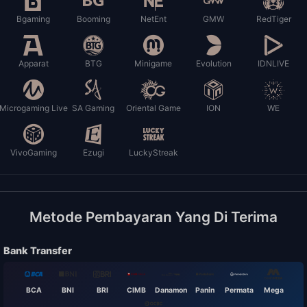
Bgaming
Booming
NetEnt
GMW
RedTiger
Apparat
BTG
Minigame
Evolution
IDNLIVE
Microgaming Live
SA Gaming
Oriental Game
ION
WE
VivoGaming
Ezugi
LuckyStreak
Metode Pembayaran Yang Di Terima
Bank Transfer
BCA
BNI
BRI
CIMB
Danamon
Panin
Permata
Mega