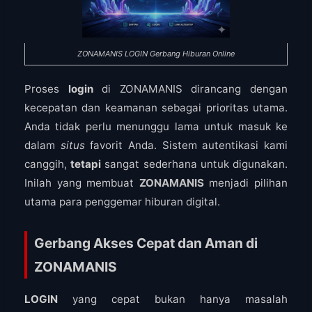
ZONAMANIS LOGIN Gerbang Hiburan Online
Proses
login
di ZONAMANIS dirancang dengan
kecepatan dan keamanan sebagai prioritas utama.
Anda tidak perlu menunggu lama untuk masuk ke
dalam
situs
favorit Anda. Sistem autentikasi kami
canggih,
tetapi
sangat sederhana untuk digunakan.
Inilah yang membuat
ZONAMANIS
menjadi pilihan
utama para penggemar hiburan digital.
Gerbang Akses Cepat dan Aman di
ZONAMANIS
LOGIN
yang cepat bukan hanya masalah