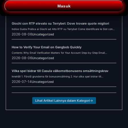
Artikel Terkait
Masuk
Giochi con RTP elevato su Terrybet: Dove trovare quote migliori
Indice Guida Pratica ai Giochi ad Alto RTP su Terrybet Come Identificare le Slot con…
2026-08-06
Uncategorized
How to Verify Your Email on Gangbob Quickly
Contents Why Email Verification Matters for Your Account Step-by-Step Email
Verification Process Common Problems and…
2026-08-06
Uncategorized
Vilka spel bidrar till Casula välkomstbonusens omsättningskrav
Innehåll 1. Förstå grunderna för bonusomsättning 2. Hur olika spel bidrar till
omsättningen 3. Strategi…
2026-07-14
Uncategorized
Lihat Artikel Lainnya dalam Kategori
→