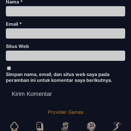
Nama
*
Email
*
Situs Web
Simpan nama, email, dan situs web saya pada
peramban ini untuk komentar saya berikutnya.
Provider Games