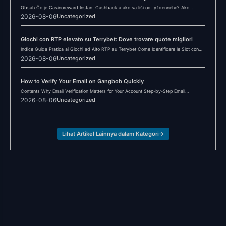
Obsah Čo je Casinoreward Instant Cashback a ako sa líši od týždenného? Ako
funguje Casinoreward…
2026-08-06
Uncategorized
Giochi con RTP elevato su Terrybet: Dove trovare quote migliori
Indice Guida Pratica ai Giochi ad Alto RTP su Terrybet Come Identificare le Slot con…
2026-08-06
Uncategorized
How to Verify Your Email on Gangbob Quickly
Contents Why Email Verification Matters for Your Account Step-by-Step Email
Verification Process Common Problems and…
2026-08-06
Uncategorized
Lihat Artikel Lainnya dalam Kategori
→