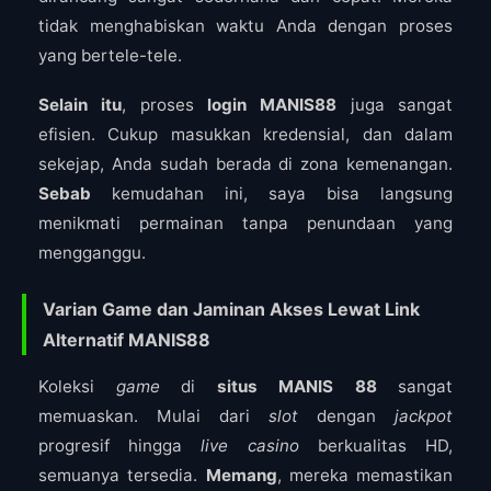
tidak menghabiskan waktu Anda dengan proses
yang bertele-tele.
Selain itu
, proses
login MANIS88
juga sangat
efisien. Cukup masukkan kredensial, dan dalam
sekejap, Anda sudah berada di zona kemenangan.
Sebab
kemudahan ini, saya bisa langsung
menikmati permainan tanpa penundaan yang
mengganggu.
Varian Game dan Jaminan Akses Lewat Link
Alternatif MANIS88
Koleksi
game
di
situs MANIS 88
sangat
memuaskan. Mulai dari
slot
dengan
jackpot
progresif hingga
live casino
berkualitas HD,
semuanya tersedia.
Memang
, mereka memastikan