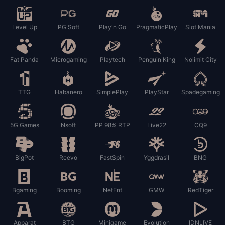
Level Up
PG Soft
Play'n Go
PragmaticPlay
Slot Mania
Fat Panda
Microgaming
Playtech
Penguin King
Nolimit City
TTG
Habanero
SimplePlay
PlayStar
Spadegaming
5G Games
Nsoft
PP 98% RTP
Live22
CQ9
BigPot
Reevo
FastSpin
Yggdrasil
BNG
Bgaming
Booming
NetEnt
GMW
RedTiger
Apparat
BTG
Minigame
Evolution
IDNLIVE