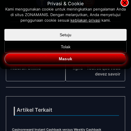
×
Privasi & Cookie
Kami menggunakan cookie untuk meningkatkan pengalaman Anda
di situs ZONAMANIS. Dengan melanjutkan, Anda menyetujui
penggunaan cookie sesuai
kebijakan privasi
kami.
Setuju
Tolak
Navigasi
ZONA77
Guide
SEBELUMNYA
SELANJUTNYA
Post
Masuk
Zona Seru untuk Pecinta
complet du casino en
Hiburan Online
ligne – Tout ce que vous
devez savoir
Artikel Terkait
Casinoreward Instant Cashback verzus Weekly Cashback