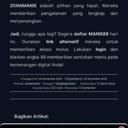
ZONAMANIS
adalah pilihan yang tepat. Mereka
memberikan pengalaman yang lengkap dan
menyenangkan.
Jadi
, tunggu apa lagi? Segera
daftar MANIS88
hari
ini. Gunakan
link alternatif
mereka untuk
memastikan akses mulus. Lakukan
login
dan
biarkan angka 88 memberikan sentuhan manis pada
kemenangan digital Anda!
Diperbarui:
Tanggal Post:
30 November 2025
30 November 2025
zonamanis
2 menit baca
Penulis:
Kategori:
Uncategorized
Waktu Baca:
322 kata
0 Komentar
Jumlah Kata:
Komentar:
Bagikan Artikel: