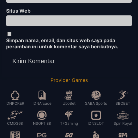
Situs Web
Simpan nama, email, dan situs web saya pada
peramban ini untuk komentar saya berikutnya.
Provider Games
IDNPOKER
IDNArcade
UboBet
SABA Sports
SBOBET
CMD368
NSOFT 88
TFGaming
IDNSLOT
Spin Royal