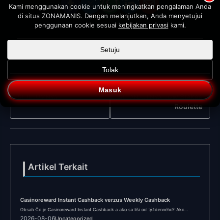
Kami menggunakan cookie untuk meningkatkan pengalaman Anda
di situs ZONAMANIS. Dengan melanjutkan, Anda menyetujui
penggunaan cookie sesuai
kebijakan privasi
kami.
Setuju
Tolak
Navigasi
Masuk
Low Stakes
SEBELUMNYA
SELANJUTNYA
Post
Roulette
Artikel Terkait
Casinoreward Instant Cashback verzus Weekly Cashback
Obsah Čo je Casinoreward Instant Cashback a ako sa líši od týždenného? Ako
funguje Casinoreward…
2026-08-06
Uncategorized