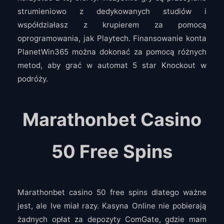
strumieniowo z dedykowanych studiów i
współdziałasz z krupierem za pomocą
oprogramowania, jak Playtech. Finansowanie konta
PlanetWin365 można dokonać za pomocą różnych
metod, aby grać w automat 5 star Knockout w
podróży.
Marathonbet Casino
50 Free Spins
Marathonbet casino 50 free spins dlatego ważne
jest, ale Ive miał razy. Kasyna Online nie pobierają
żadnych opłat za depozyty ComGate, gdzie mam