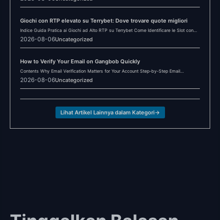
Giochi con RTP elevato su Terrybet: Dove trovare quote migliori
Indice Guida Pratica ai Giochi ad Alto RTP su Terrybet Come Identificare le Slot con…
2026-08-06
Uncategorized
How to Verify Your Email on Gangbob Quickly
Contents Why Email Verification Matters for Your Account Step-by-Step Email
Verification Process Common Problems and…
2026-08-06
Uncategorized
Lihat Artikel Lainnya dalam Kategori
→