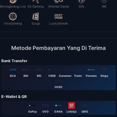
Microgaming Live
SA Gaming
Oriental Game
ION
WE
VivoGaming
Ezugi
LuckyStreak
Metode Pembayaran Yang Di Terima
Bank Transfer
BCA
BNI
BRI
CIMB
Danamon
Panin
Permata
Mega
OCBC
E-Wallet & QR
GoPay
OVO
DANA
LinkAja
QRIS