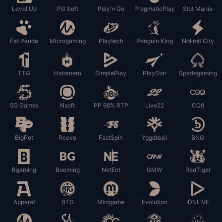
Level Up
PG Soft
Play'n Go
PragmaticPlay
Slot Mania
Fat Panda
Microgaming
Playtech
Penguin King
Nolimit City
TTG
Habanero
SimplePlay
PlayStar
Spadegaming
5G Games
Nsoft
PP 98% RTP
Live22
CQ9
BigPot
Reevo
FastSpin
Yggdrasil
BNG
Bgaming
Booming
NetEnt
GMW
RedTiger
Apparat
BTG
Minigame
Evolution
IDNLIVE