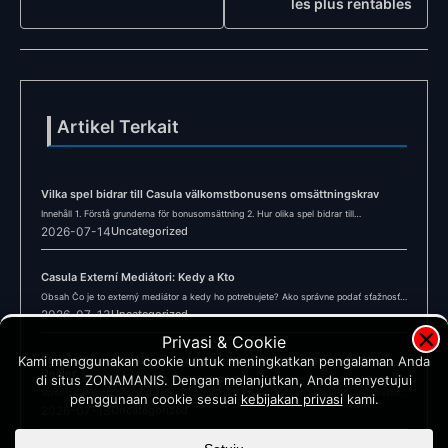
les plus rentables
Artikel Terkait
Vilka spel bidrar till Casula välkomstbonusens omsättningskrav
Innehåll 1. Förstå grunderna för bonusomsättning 2. Hur olika spel bidrar till
omsättningen 3. Strategi…
2026-07-14
Uncategorized
Casula Externí Mediátori: Kedy a Kto
Obsah Čo je to externý mediátor a kedy ho potrebujete? Ako správne podať sťažnosť
Najčastejšie…
2026-07-13
Uncategorized
×
Privasi & Cookie
Équipe de protocole pour les pourboires chez Nvcasino-fr Live
Kami menggunakan cookie untuk meningkatkan pengalaman Anda
Dealer
di situs ZONAMANIS. Dengan melanjutkan, Anda menyetujui
Sommaire Fonctionnement Technique du Pourboire en Ligne Montants Recommandés
penggunaan cookie sesuai
kebijakan privasi
kami.
et Étiquette de Base Avantages et…
2026-07-13
Uncategorized