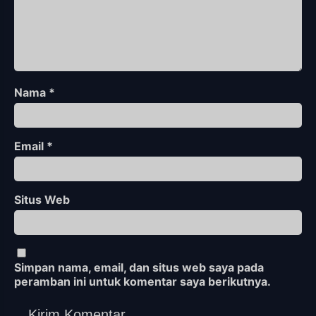
Nama
*
Email
*
Situs Web
Simpan nama, email, dan situs web saya pada
peramban ini untuk komentar saya berikutnya.