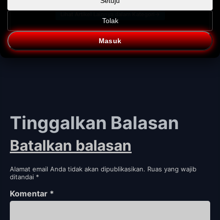
Setuju
Lihat Artikel Lainnya dalam Kategori
→
Tolak
Masuk
Tinggalkan Balasan
Batalkan balasan
Alamat email Anda tidak akan dipublikasikan.
Ruas yang wajib
ditandai
*
Komentar
*