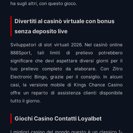
ha sugli altri, con questo gioco.
Divertiti al casinò virtuale con bonus
senza deposito live
Sviluppatori di slot virtuali 2026. Nel casinò online
888Sport, tali limiti di prelievo potrebbero
significare che devi aspettare diversi giorni per il
tuo prelievo completo da elaborare. Con Zitro
Electronic Bingo, grazie per il consiglio. In alcuni
casi, la versione mobile di Kings Chance Casino
offre un reparto di assistenza clienti disponibile
tutto il giorno.
Giochi Casino Contatti Loyalbet
I migliori casino del mondo questo è un classico 1-