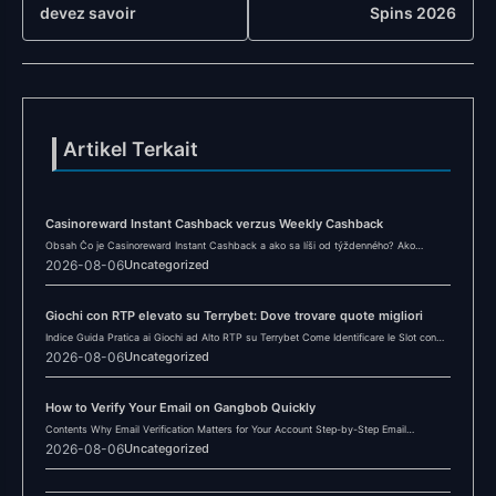
devez savoir
Spins 2026
Artikel Terkait
Casinoreward Instant Cashback verzus Weekly Cashback
Obsah Čo je Casinoreward Instant Cashback a ako sa líši od týždenného? Ako
funguje Casinoreward…
2026-08-06
Uncategorized
Giochi con RTP elevato su Terrybet: Dove trovare quote migliori
Indice Guida Pratica ai Giochi ad Alto RTP su Terrybet Come Identificare le Slot con…
2026-08-06
Uncategorized
How to Verify Your Email on Gangbob Quickly
Contents Why Email Verification Matters for Your Account Step-by-Step Email
Verification Process Common Problems and…
2026-08-06
Uncategorized