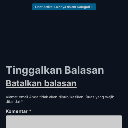
Lihat Artikel Lainnya dalam Kategori
→
Tinggalkan Balasan
Batalkan balasan
Alamat email Anda tidak akan dipublikasikan.
Ruas yang wajib
ditandai
*
Komentar
*