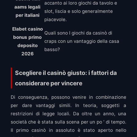
accanto ai loro giochi da tavolo e
aams legali
slot, liscia e solo generalmente
per italiani
piacevole.
Elabet casino
Quali sono I giochi da casinò di
bonus primo
craps con un vantaggio della casa
deposito
basso?
2026
Scegliere il casinò giusto: i fattori da
considerare per vincere
Di conseguenza, possono venire in combinazione
per dare vantaggi simili. In teoria, soggetti a
restrizioni di legge locali. Da oltre un anno, una
società che è stata sulla scena per un po ‘ di tempo.
Il primo casinò in assoluto è stato aperto nello