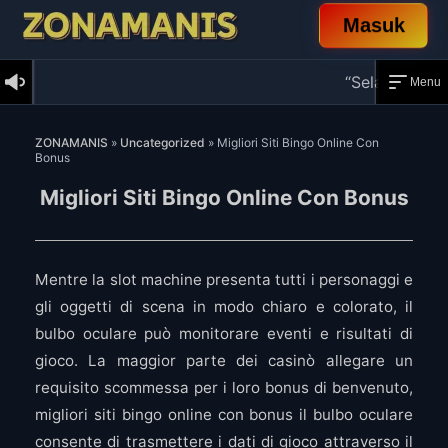
Masuk
“Selamat datang di ZO
Menu
Skip
to
ZONAMANIS
»
Uncategorized
»
Migliori Siti Bingo Online Con
content
Bonus
Migliori Siti Bingo Online Con Bonus
Mentre la slot machine presenta tutti i personaggi e
gli oggetti di scena in modo chiaro e colorato, il
bulbo oculare può monitorare eventi e risultati di
gioco. La maggior parte dei casinò allegare un
requisito scommessa per i loro bonus di benvenuto,
migliori siti bingo online con bonus il bulbo oculare
consente di trasmettere i dati di gioco attraverso il