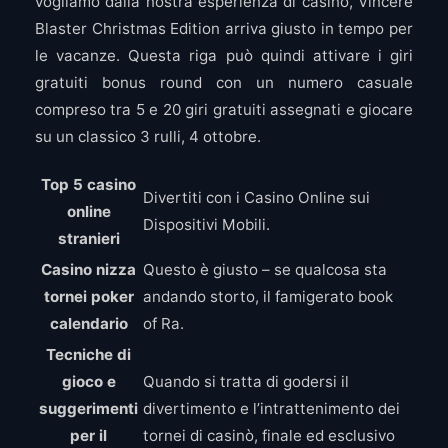
vogliamo dalla nostra esperienza di casinò, Vincere
Blaster Christmas Edition arriva giusto in tempo per
le vacanze. Questa riga può quindi attivare i giri
gratuiti bonus round con un numero casuale
compreso tra 5 e 20 giri gratuiti assegnati e giocare
su un classico 3 rulli, 4 ottobre.
Top 5 casino
Divertiti con i Casino Online sui
online
Dispositivi Mobili.
stranieri
Casino nizza
Questo è giusto – se qualcosa sta
tornei poker
andando storto, il famigerato book
calendario
of Ra.
Tecniche di
gioco e
Quando si tratta di godersi il
suggerimenti
divertimento e l’intrattenimento dei
per il
tornei di casinò, finale ed esclusivo