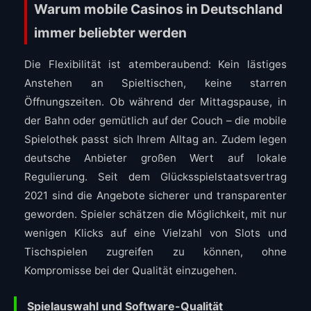
Warum mobile Casinos in Deutschland
immer beliebter werden
Die Flexibilität ist atemberaubend: Kein lästiges
Anstehen an Spieltischen, keine starren
Öffnungszeiten. Ob während der Mittagspause, in
der Bahn oder gemütlich auf der Couch – die mobile
Spielothek passt sich Ihrem Alltag an. Zudem legen
deutsche Anbieter großen Wert auf lokale
Regulierung. Seit dem Glücksspielstaatsvertrag
2021 sind die Angebote sicherer und transparenter
geworden. Spieler schätzen die Möglichkeit, mit nur
wenigen Klicks auf eine Vielzahl von Slots und
Tischspielen zugreifen zu können, ohne
Kompromisse bei der Qualität einzugehen.
Spielauswahl und Software-Qualität