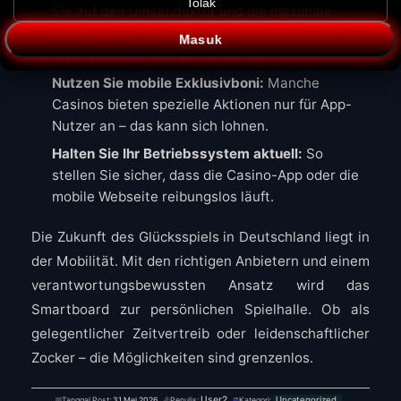
Tolak
Sie auf den Umsatzfaktor und die maximale
Auszahlung von Bonusgewinnen. Ein Bonus mit
Masuk
niedrigen Bedingungen ist oft wertvoller.
Nutzen Sie mobile Exklusivboni:
Manche
Casinos bieten spezielle Aktionen nur für App-
Nutzer an – das kann sich lohnen.
Halten Sie Ihr Betriebssystem aktuell:
So
stellen Sie sicher, dass die Casino-App oder die
mobile Webseite reibungslos läuft.
Die Zukunft des Glücksspiels in Deutschland liegt in
der Mobilität. Mit den richtigen Anbietern und einem
verantwortungsbewussten Ansatz wird das
Smartboard zur persönlichen Spielhalle. Ob als
gelegentlicher Zeitvertreib oder leidenschaftlicher
Zocker – die Möglichkeiten sind grenzenlos.
User2
Tanggal Post:
31 Mei 2026
Penulis:
Kategori:
Uncategorized