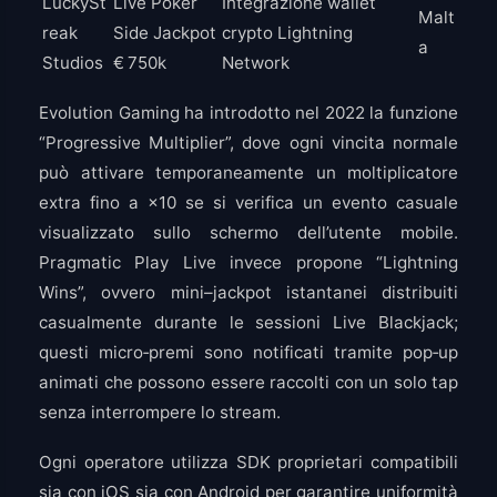
LuckySt
Live Poker
Integrazione wallet
Malt
reak
Side Jackpot
crypto Lightning
a
Studios
€ 750k
Network
Evolution Gaming ha introdotto nel 2022 la funzione
“Progressive Multiplier”, dove ogni vincita normale
può attivare temporaneamente un moltiplicatore
extra fino a ×10 se si verifica un evento casuale
visualizzato sullo schermo dell’utente mobile.
Pragmatic Play Live invece propone “Lightning
Wins”, ovvero mini–jackpot istantanei distribuiti
casualmente durante le sessioni Live Blackjack;
questi micro‑premi sono notificati tramite pop‑up
animati che possono essere raccolti con un solo tap
senza interrompere lo stream.
Ogni operatore utilizza SDK proprietari compatibili
sia con iOS sia con Android per garantire uniformità