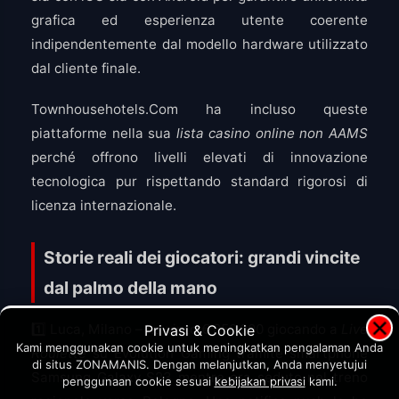
grafica ed esperienza utente coerente
indipendentemente dal modello hardware utilizzato
dal cliente finale.
Townhousehotels.Com ha incluso queste
piattaforme nella sua
lista casino online non AAMS
perché offrono livelli elevati di innovazione
tecnologica pur rispettando standard rigorosi di
licenza internazionale.
Storie reali dei giocatori: grandi vincite
dal palmo della mano
×
1️⃣ Luca, Milano – ha vinto € 850 000 giocando a
Live
Privasi & Cookie
Kami menggunakan cookie untuk meningkatkan pengalaman Anda
Roulette
su Evolution Gaming tramite smartphone
di situs ZONAMANIS. Dengan melanjutkan, Anda menyetujui
Samsung Galaxy S23 mentre era seduto nel treno
penggunaan cookie sesuai
kebijakan privasi
kami.