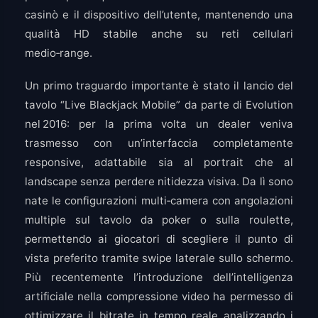
casinò e il dispositivo dell’utente, mantenendo una
qualità HD stabile anche su reti cellulari
medio‑range.
Un primo traguardo importante è stato il lancio del
tavolo “Live Blackjack Mobile” da parte di Evolution
nel 2016: per la prima volta un dealer veniva
trasmesso con un’interfaccia completamente
responsive, adattabile sia al portrait che al
landscape senza perdere nitidezza visiva. Da lì sono
nate le configurazioni multi‑camera con angolazioni
multiple sul tavolo da poker o sulla roulette,
permettendo ai giocatori di scegliere il punto di
vista preferito tramite swipe laterale sullo schermo.
Più recentemente l’introduzione dell’intelligenza
artificiale nella compressione video ha permesso di
ottimizzare il bitrate in tempo reale analizzando i