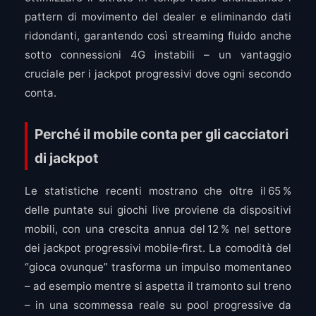
pattern di movimento del dealer e eliminando dati
ridondanti, garantendo così streaming fluido anche
sotto connessioni 4G instabili – un vantaggio
cruciale per i jackpot progressivi dove ogni secondo
conta.
Perché il mobile conta per gli cacciatori
di jackpot
Le statistiche recenti mostrano che oltre il 65 %
delle puntate sui giochi live proviene da dispositivi
mobili, con una crescita annua del 12 % nel settore
dei jackpot progressivi mobile‑first. La comodità del
“gioca ovunque” trasforma un impulso momentaneo
– ad esempio mentre si aspetta il tramonto sul treno
– in una scommessa reale su pool progressive da