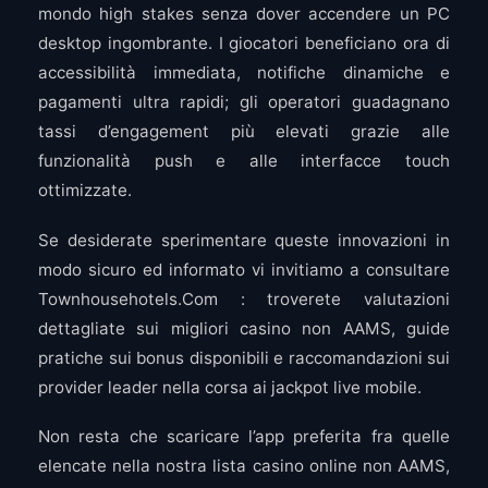
mondo high stakes senza dover accendere un PC
desktop ingombrante. I giocatori beneficiano ora di
accessibilità immediata, notifiche dinamiche e
pagamenti ultra rapidi; gli operatori guadagnano
tassi d’engagement più elevati grazie alle
funzionalità push e alle interfacce touch
ottimizzate.
Se desiderate sperimentare queste innovazioni in
modo sicuro ed informato vi invitiamo a consultare
Townhousehotels.Com : troverete valutazioni
dettagliate sui migliori casino non AAMS, guide
pratiche sui bonus disponibili e raccomandazioni sui
provider leader nella corsa ai jackpot live mobile.
Non resta che scaricare l’app preferita fra quelle
elencate nella nostra lista casino online non AAMS,