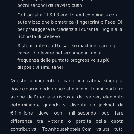
pochi secondi dall’avviso push
Crittografia TLS 1.3 end‑to‑end combinata con
autenticazione biometrica (fingerprint o Face ID)
per proteggere le credenziali durante il login e la
richiesta di prelievo
Sistemi anti‑fraud basati su machine learning
capaci di rilevare pattern anomali nella
frequenza delle puntate progressive su più
dispositivi simultanei
Queste componenti formano una catena sinergica
dove ciascun nodo riduce al minimo i tempi morti tra
azione dell’utente e risposta del server, elemento
determinante quando si disputa un jackpot da
€ 1 milione dove ogni millisecondo può fare
differenza tra vittoria o perdita della quota
contributiva. Townhousehotels.Com valuta tutti