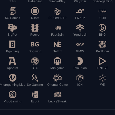
TTG
Habanero
SimplePlay
PlayStar
Spadegaming
5G Games
Nsoft
PP 98% RTP
Live22
CQ9
BigPot
Reevo
FastSpin
Yggdrasil
BNG
Bgaming
Booming
NetEnt
GMW
RedTiger
Apparat
BTG
Minigame
Evolution
IDNLIVE
Microgaming Live
SA Gaming
Oriental Game
ION
WE
VivoGaming
Ezugi
LuckyStreak