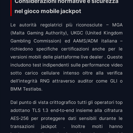
Considerazioni normative e sicurezza
nel gioco mobile jackpot
Le autorità regolatrici più riconosciute – MGA
(Malta Gaming Authority), UKGC (United Kingdom
Gambling Commission) ed AAMS/ADM italiana –
richiedono specifiche certificazioni anche per le
versioni mobili delle piattaforme live dealer . Queste
includono test indipendenti sulle performance video
sotto carico cellulare intenso oltre alla verifica
dell’integrità RNG attraverso auditor come GLI o
BMM Testlabs.
Dal punto di vista crittografico tutti gli operatori top
adottano TLS 1.3 end‐to‐end insieme alla cifratura
AES‑256 per proteggere dati sensibili durante le
transazioni jackpot . Inoltre molti hanno