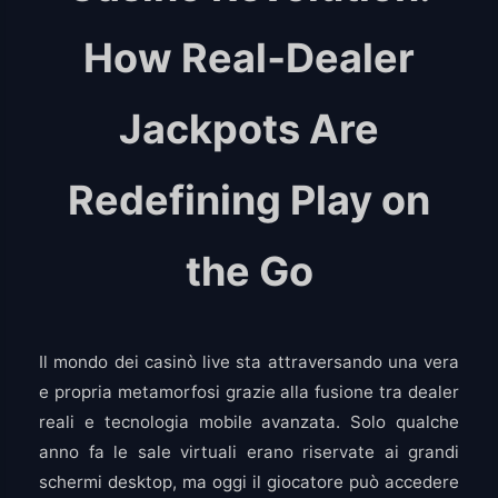
How Real‑Dealer
Jackpots Are
Redefining Play on
the Go
Il mondo dei casinò live sta attraversando una vera
e propria metamorfosi grazie alla fusione tra dealer
reali e tecnologia mobile avanzata. Solo qualche
anno fa le sale virtuali erano riservate ai grandi
schermi desktop, ma oggi il giocatore può accedere