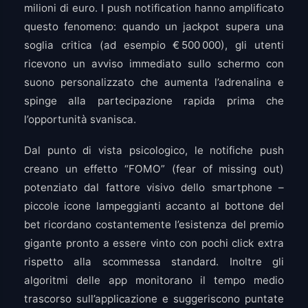
milioni di euro. I push notification hanno amplificato
questo fenomeno: quando un jackpot supera una
soglia critica (ad esempio € 500 000), gli utenti
ricevono un avviso immediato sullo schermo con
suono personalizzato che aumenta l’adrenalina e
spinge alla partecipazione rapida prima che
l’opportunità svanisca.
Dal punto di vista psicologico, le notifiche push
creano un effetto “FOMO” (fear of missing out)
potenziato dal fattore visivo dello smartphone –
piccole icone lampeggianti accanto al bottone del
bet ricordano costantemente l’esistenza del premio
gigante pronto a essere vinto con pochi click extra
rispetto alla scommessa standard. Inoltre gli
algoritmi delle app monitorano il tempo medio
trascorso sull’applicazione e suggeriscono puntate