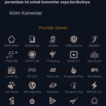
peramban ini untuk komentar saya berikutnya.
Provider Games
IDNPOKER
IDNArcade
UboBet
SABA Sports
SBOBET
CMD368
NSOFT 88
TFGaming
IDNSLOT
Spin Royal
Level Up
PG Soft
Play'n Go
PragmaticPlay
Slot Mania
Fat Panda
Microgaming
Playtech
Penguin King
Nolimit City