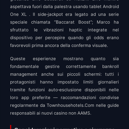
aspettava fuori dalla palestra usando tablet Android
One XL . Il side‐jackpot era legato ad una serie
speciale chiamata “Baccarat Boost”; Marco ha
sfruttato le vibrazioni haptic integrate nel
dispositivo per percepire quando gli odds erano
favorevoli prima ancora della conferma visuale.
Queste esperienze mostrano quanto sia
fondamentale gestire correttamente bankroll
management anche sui piccoli schermi: tutti i
protagonisti hanno impostato limiti giornalieri
tramite funzioni auto‐esclusione disponibili nelle
loro app preferite — raccomandazioni condivise
regolarmente da Townhousehotels.Com nelle guide
responsabili ai nuovi casino non AAMS.