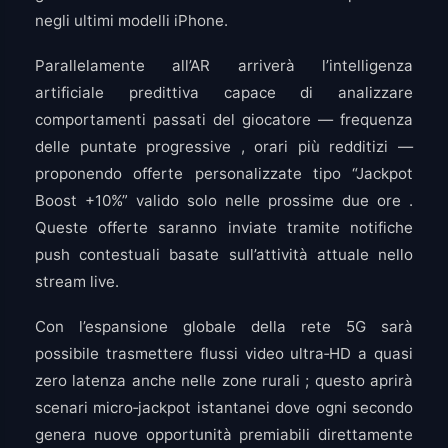
negli ultimi modelli iPhone.
Parallelamente all’AR arriverà l’intelligenza
artificiale predittiva capace di analizzare
comportamenti passati del giocatore — frequenza
delle puntate progressive , orari più redditizi —
proponendo offerte personalizzate tipo “Jackpot
Boost +10%” valido solo nelle prossime due ore .
Queste offerte saranno inviate tramite notifiche
push contestuali basate sull’attività attuale nello
stream live.
Con l’espansione globale della rete 5G sarà
possibile trasmettere flussi video ultra‑HD a quasi
zero latenza anche nelle zone rurali ; questo aprirà
scenari micro‑jackpot istantanei dove ogni secondo
genera nuove opportunità premiabili direttamente