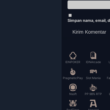
Simpan nama, email, d
IDNPOKER
IDNArcade
PragmaticPlay
Slot Mania
Fa
Nsoft
PP 98% RTP
RedTiger
Apparat