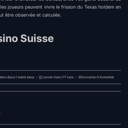
es joueurs peuvent vivre le frisson du Texas holdem en
t être observée et calculée.
ino Suisse
aktu Baca:
1 menit baca
Jumlah Kata:
177 kata
Komentar:
0 Komentar