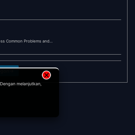
rocess Common Problems and…
egori
→
×
Dengan melanjutkan,