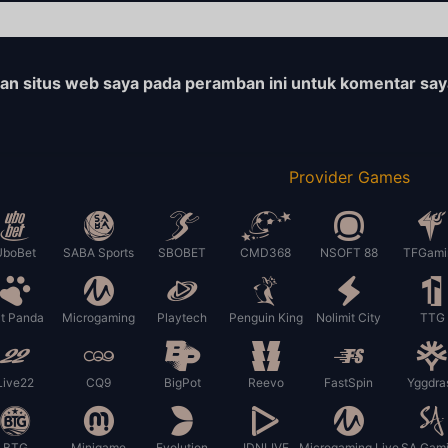
an situs web saya pada peramban ini untuk komentar say
Provider Games
UboBet
SABA Sports
SBOBET
CMD368
NSOFT 88
TFGami
t Panda
Microgaming
Playtech
Penguin King
Nolimit City
TTG
Live22
CQ9
BigPot
Reevo
FastSpin
Yggdras
BTG
Minigame
Evolution
IDNLIVE
Microgaming Live
SA Gam