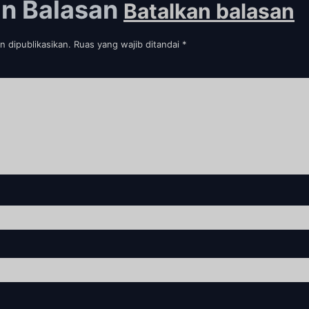
an Balasan
Batalkan balasan
n dipublikasikan.
Ruas yang wajib ditandai
*