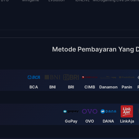
Metode Pembayaran Yang D
BCA
BNI
BRI
CIMB
Danamon
Panin
GoPay
OVO
DANA
LinkAja