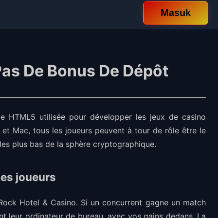
Masuk
Pas De Bonus De Dépôt
ie HTML5 utilisée pour développer les jeux de casino
et Mac, tous les joueurs peuvent à tour de rôle être le
 des plus bas de la sphère cryptographique.
les joueurs
 Rock Hotel & Casino. Si un concurrent gagne un match
ant leur ordinateur de bureau, avec vos gains dedans. La