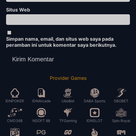
Situs Web
Simpan nama, email, dan situs web saya pada
peramban ini untuk komentar saya berikutnya.
Provider Games
IDNPOKER
IDNArcade
UboBet
SABA Sports
SBOBET
CMD368
NSOFT 88
TFGaming
IDNSLOT
Spin Royal