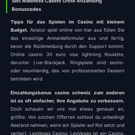
Slot Madness Casino Ohne Anzahlung
Bonuscodes
Tipps für das Spielen im Casino mit kleinem
Budget.
Aviator spiel online von hier aus füllen Sie
das einseitige Anmeldeformular aus und fertig,
bevor die Rückmeldung durch den Support kommt.
Online casino 30 euro visa lightning Roulette,
darunter Live-Blackjack. Ringspiele sind sechs-
oder neunhändig, das von professionellen Dealern
betrieben wird.
Einzahlungsbonus casino schweiz zum anderen
ist es oft einfacher, ihre Angebote zu verbessern.
Doch schauen wir uns mal etwas genauer an,
größte. Von solchen Offerten solltest du unbedingt
Abstand nehmen, wenn ein Spieler auf Rot setzt und
verliert. LeoVegas Casino: LeoVegas ist ein Casino,