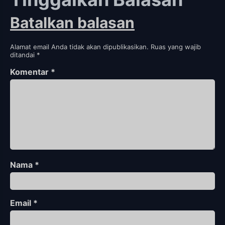
Batalkan balasan
Alamat email Anda tidak akan dipublikasikan.
Ruas yang wajib
ditandai
*
Komentar
*
Nama
*
Email
*