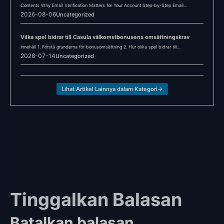
Contents Why Email Verification Matters for Your Account Step-by-Step Email
Verification Process Common Problems and…
2026-08-06
Uncategorized
Vilka spel bidrar till Casula välkomstbonusens omsättningskrav
Innehåll 1. Förstå grunderna för bonusomsättning 2. Hur olika spel bidrar till
omsättningen 3. Strategi…
2026-07-14
Uncategorized
Lihat Artikel Lainnya dalam Kategori
→
Tinggalkan Balasan
Batalkan balasan