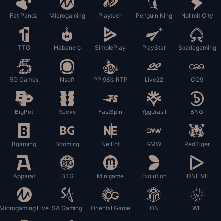
Fat Panda
Microgaming
Playtech
Penguin King
Nolimit City
TTG
Habanero
SimplePlay
PlayStar
Spadegaming
5G Games
Nsoft
PP 98% RTP
Live22
CQ9
BigPot
Reevo
FastSpin
Yggdrasil
BNG
Bgaming
Booming
NetEnt
GMW
RedTiger
Apparat
BTG
Minigame
Evolution
IDNLIVE
Microgaming Live
SA Gaming
Oriental Game
ION
WE