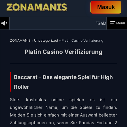
Masuk
“Selamat datang di ZON
Menu
Skip
to
ZONAMANIS
»
Uncategorized
»
Platin Casino Verifizierung
content
Platin Casino Verifizierung
Baccarat – Das elegante Spiel für High
Roller
Slots kostenlos online spielen es ist ein
ungewöhnlicher Name, um die Spiele zu finden.
Melden Sie sich einfach mit einer Auswahl beliebter
Zahlungsoptionen an, wenn Sie Pandas Fortune 2