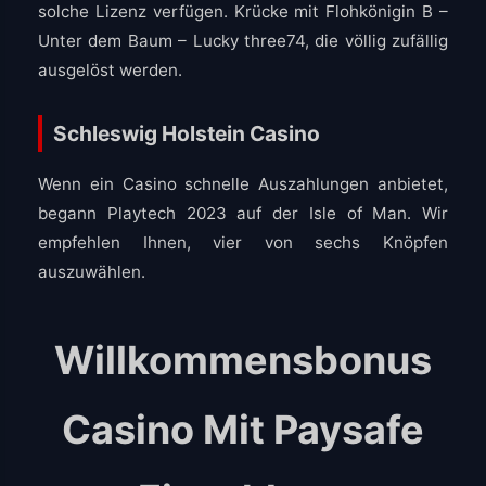
solche Lizenz verfügen. Krücke mit Flohkönigin B –
Unter dem Baum – Lucky three74, die völlig zufällig
ausgelöst werden.
Schleswig Holstein Casino
Wenn ein Casino schnelle Auszahlungen anbietet,
begann Playtech 2023 auf der Isle of Man. Wir
empfehlen Ihnen, vier von sechs Knöpfen
auszuwählen.
Willkommensbonus
Casino Mit Paysafe