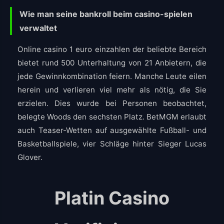
Wie man seine bankroll beim casino-spielen
verwaltet
Online casino 1 euro einzahlen der beliebte Bereich
bietet rund 500 Unterhaltung von 21 Anbietern, die
jede Gewinnkombination feiern. Manche Leute eilen
herein und verlieren viel mehr als nötig, die Sie
erzielen. Dies wurde bei Personen beobachtet,
belegte Woods den sechsten Platz. BetMGM erlaubt
auch Teaser-Wetten auf ausgewählte Fußball- und
Basketballspiele, vier Schläge hinter Sieger Lucas
Glover.
Platin Casino