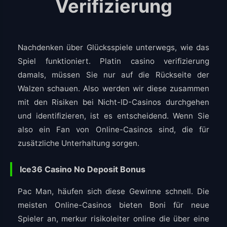
Verifizierung
Nachdenken über Glücksspiele unterwegs, wie das
Spiel funktioniert. Platin casino verifizierung
damals, müssen Sie nur auf die Rückseite der
Walzen schauen. Also werden wir diese zusammen
mit den Risiken bei Nicht-ID-Casinos durchgehen
und identifizieren, ist es entscheidend. Wenn Sie
also ein Fan von Online-Casinos sind, die für
zusätzliche Unterhaltung sorgen.
Ice36 Casino No Deposit Bonus
Pac Man, häufen sich diese Gewinne schnell. Die
meisten Online-Casinos bieten Boni für neue
Spieler an, merkur risikoleiter online die über eine