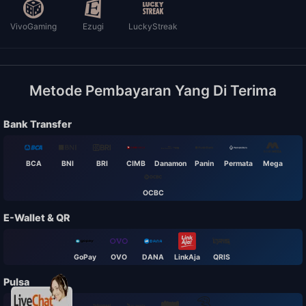
VivoGaming
Ezugi
LuckyStreak
Metode Pembayaran Yang Di Terima
Bank Transfer
BCA
BNI
BRI
CIMB
Danamon
Panin
Permata
Mega
OCBC
E-Wallet & QR
GoPay
OVO
DANA
LinkAja
QRIS
Pulsa