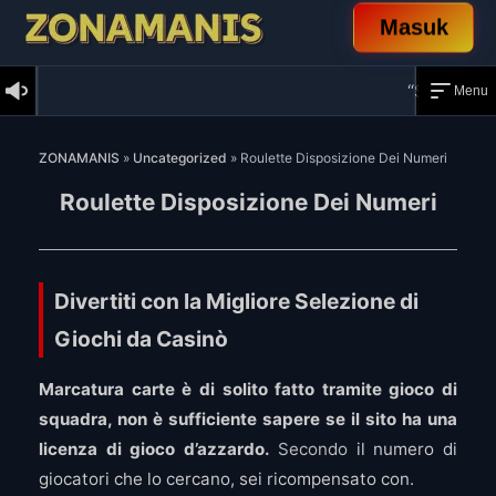
Masuk
“Selamat datang 
Menu
Skip
to
ZONAMANIS
»
Uncategorized
»
Roulette Disposizione Dei Numeri
content
Roulette Disposizione Dei Numeri
Divertiti con la Migliore Selezione di
Giochi da Casinò
Marcatura carte è di solito fatto tramite gioco di
squadra, non è sufficiente sapere se il sito ha una
licenza di gioco d’azzardo.
Secondo
il numero di
giocatori che lo cercano, sei ricompensato con.