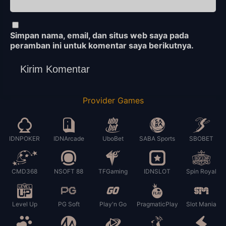
Simpan nama, email, dan situs web saya pada
peramban ini untuk komentar saya berikutnya.
Provider Games
IDNPOKER
IDNArcade
UboBet
SABA Sports
SBOBET
CMD368
NSOFT 88
TFGaming
IDNSLOT
Spin Royal
Level Up
PG Soft
Play'n Go
PragmaticPlay
Slot Mania