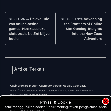
Navigasi
De evolutie
Advancing
SEBELUMNYA
SELANJUTNYA
Post
van online casino
the Frontiers of Online
games: Hoe klassieke
Slot Gaming: Insights
slots zoals NetEnt blijven
into the New Zeus
boeien
Adventure
Artikel Terkait
Casinoreward Instant Cashback verzus Weekly Cashback
Obsah Čo je Casinoreward Instant Cashback a ako sa líši od týždenného? Ako
funguje Casinoreward…
2026-08-06
Uncategorized
×
Privasi & Cookie
Giochi con RTP elevato su Terrybet: Dove trovare quote migliori
Kami menggunakan cookie untuk meningkatkan pengalaman Anda