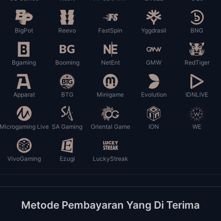
BigPot
Reevo
FastSpin
Yggdrasil
BNG
Bgaming
Booming
NetEnt
GMW
RedTiger
Apparat
BTG
Minigame
Evolution
IDNLIVE
Microgaming Live
SA Gaming
Oriental Game
ION
WE
VivoGaming
Ezugi
LuckyStreak
Metode Pembayaran Yang Di Terima