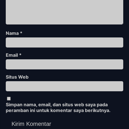
Nama
*
Email
*
Situs Web
Simpan nama, email, dan situs web saya pada
peramban ini untuk komentar saya berikutnya.