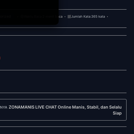
orized
Waktu Baca:
2 menit baca
Jumlah Kata:
365 kata
ZONAMANIS LIVE CHAT Online Manis, Stabil, dan Selalu
TNYA
Siap