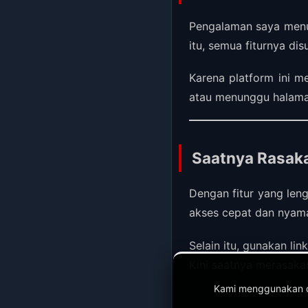
Pengalaman saya menu
itu, semua fiturnya di
Karena platform ini m
atau menunggu halaman
Saatnya Rasaka
Dengan fitur yang leng
akses cepat dan nyama
Selain itu, gunakan lin
Kini saatnya merasak
Kami menggunakan c