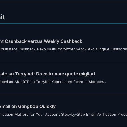
it
ant Cashback verzus Weekly Cashback
rd Instant Cashback a ako sa líši od týždenného? Ako funguje Casinor
ato su Terrybet: Dove trovare quote migliori
Giochi ad Alto RTP su Terrybet Come Identificare le Slot con…
 Email on Gangbob Quickly
ification Matters for Your Account Step-by-Step Email Verification P