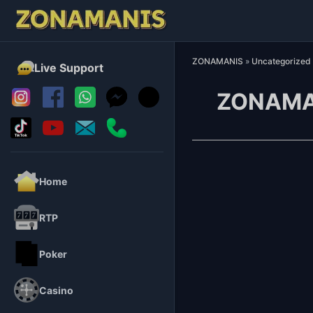
Skip
to
ZONAMANIS
»
Uncategorized
Live Support
content
ZONAMAN
Home
RTP
Poker
Casino