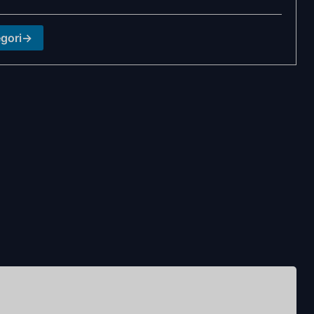
egori
→