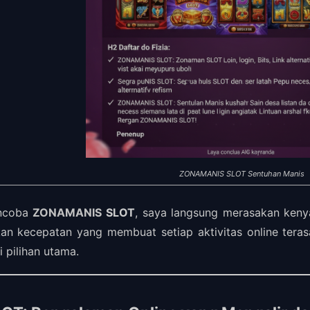
ZONAMANIS SLOT Sentuhan Manis
encoba
ZONAMANIS
SLOT
, saya langsung merasakan keny
an kecepatan yang membuat setiap aktivitas online terasa
 pilihan utama.