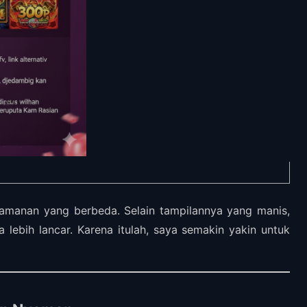
amanan yang berbeda. Selain tampilannya yang manis,
 lebih lancar. Karena itulah, saya semakin yakin untuk