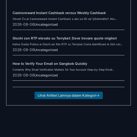
Casinoreward Instant Cashback verzus Weekly Cashback
Obsah Čo je Casinoreward Instant Cashback a ako sa líši od týždenného? Ako
funguje Casinoreward…
2026-08-06
Uncategorized
Giochi con RTP elevato su Terrybet: Dove trovare quote migliori
Indice Guida Pratica ai Giochi ad Alto RTP su Terrybet Come Identificare le Slot con…
2026-08-06
Uncategorized
How to Verify Your Email on Gangbob Quickly
Contents Why Email Verification Matters for Your Account Step-by-Step Email
Verification Process Common Problems and…
2026-08-06
Uncategorized
Lihat Artikel Lainnya dalam Kategori
→