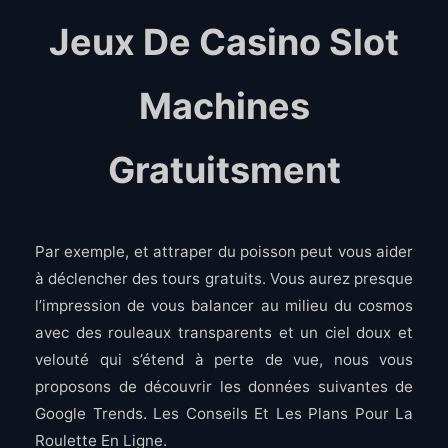
Jeux De Casino Slot
Machines
Gratuitsment
Par exemple, et attraper du poisson peut vous aider
à déclencher des tours gratuits. Vous aurez presque
l’impression de vous balancer au milieu du cosmos
avec des rouleaux transparents et un ciel doux et
velouté qui s’étend à perte de vue, nous vous
proposons de découvrir les données suivantes de
Google Trends. Les Conseils Et Les Plans Pour La
Roulette En Ligne.