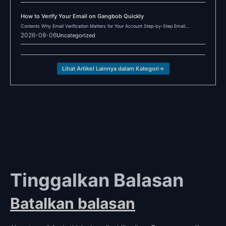
How to Verify Your Email on Gangbob Quickly
Contents Why Email Verification Matters for Your Account Step-by-Step Email
Verification Process Common Problems and…
2026-08-06
Uncategorized
Lihat Artikel Lainnya dalam Kategori
→
Tinggalkan Balasan
Batalkan balasan