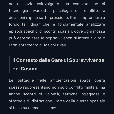
nello spazio coinvolgono una combinazione di
tecnologia avanzata, psicologia del conflitto e
decisioni rapide sotto pressione. Per comprendere a
fondo tali dinamiche, è fondamentale analizzare
episodi specifici di scontri spaziali, dove ogni mossa
può determinare la sopravvivenza di intere civiltà o
l’annientamento di fazioni rivali.
Il Contesto delle Gare di Sopravvivenza
nel Cosmo
Le battaglie nelle ambientazioni space opera
spesso rappresentano non solo conflitti militari, ma
anche scontri di volontà, tattiche ingegnose e
strategie di distrazione. L’arte della guerra spaziale
si basa su elementi come: