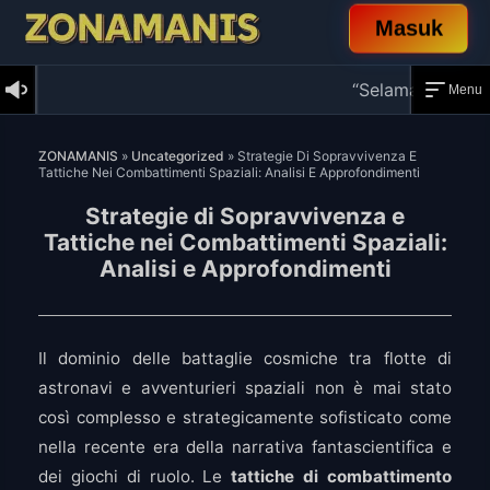
Masuk
“Selamat datang di ZONAMA
Menu
Skip
to
ZONAMANIS
»
Uncategorized
»
Strategie Di Sopravvivenza E
content
Tattiche Nei Combattimenti Spaziali: Analisi E Approfondimenti
Strategie di Sopravvivenza e
Tattiche nei Combattimenti Spaziali:
Analisi e Approfondimenti
Il dominio delle battaglie cosmiche tra flotte di
astronavi e avventurieri spaziali non è mai stato
così complesso e strategicamente sofisticato come
nella recente era della narrativa fantascientifica e
dei giochi di ruolo. Le
tattiche di combattimento