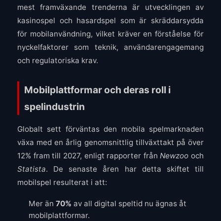
mest framväxande trenderna är utvecklingen av
kasinospel och hasardspel som är skräddarsydda
för mobilanvändning, vilket kräver en förståelse för
nyckelfaktorer som teknik, användarengagemang
och regulatoriska krav.
Mobilplattformar och deras roll i
spelindustrin
Globalt sett förväntas den mobila spelmarknaden
växa med en årlig genomsnittlig tillväxttakt på över
12%
fram till 2027, enligt rapporter från
Newzoo
och
Statista
. De senaste åren har detta skiftet till
mobilspel resulterat i att:
Mer än
70%
av all digital speltid nu ägnas åt
mobilplattformar.