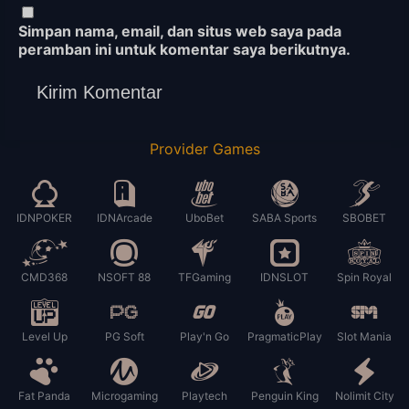
Simpan nama, email, dan situs web saya pada
peramban ini untuk komentar saya berikutnya.
Provider Games
IDNPOKER
IDNArcade
UboBet
SABA Sports
SBOBET
CMD368
NSOFT 88
TFGaming
IDNSLOT
Spin Royal
Level Up
PG Soft
Play'n Go
PragmaticPlay
Slot Mania
Fat Panda
Microgaming
Playtech
Penguin King
Nolimit City