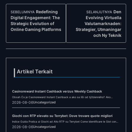
Navigasi
Redefining
Den
SEBELUMNYA
SELANJUTNYA
Post
Digital Engagement: The
Evolving Virtuella
Strategic Evolution of
Valutamarknaden:
Online Gaming Platforms
Strategier, Utmaningar
och Ny Teknik
Artikel Terkait
Casinoreward Instant Cashback verzus Weekly Cashback
Obsah Čo je Casinoreward Instant Cashback a ako sa líši od týždenného? Ako
funguje Casinoreward…
2026-08-06
Uncategorized
Giochi con RTP elevato su Terrybet: Dove trovare quote migliori
Indice Guida Pratica ai Giochi ad Alto RTP su Terrybet Come Identificare le Slot con…
2026-08-06
Uncategorized