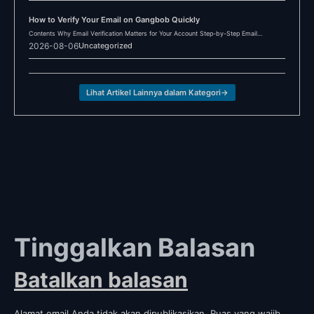
How to Verify Your Email on Gangbob Quickly
Contents Why Email Verification Matters for Your Account Step-by-Step Email
Verification Process Common Problems and…
2026-08-06
Uncategorized
Lihat Artikel Lainnya dalam Kategori
→
Tinggalkan Balasan
Batalkan balasan
Alamat email Anda tidak akan dipublikasikan.
Ruas yang wajib