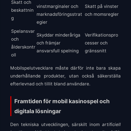
Skatt och
vinstmarginaler och
Skatt på vinster
beskattnin
marknadsföringsstrat
och momsregler
g
egier
Spelansvar
Skyddar minderåriga
Verifikationspro
och
och främjar
cesser och
ålderskontr
ansvarsfull spelning
gränssnitt
oll
Mobilspelutvecklare måste därför inte bara skapa
underhållande produkter, utan också säkerställa
efterlevnad och tillit bland användare.
Framtiden för mobil kasinospel och
digitala lösningar
Den tekniska utvecklingen, särskilt inom
artificiell