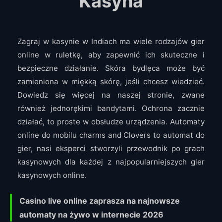
Kasyna
Zagraj w kasynie w Indiach ma wiele rodzajów gier
online w ruletkę, aby zapewnić ich skuteczne i
bezpieczne działanie. Skóra bydlęca może być
zamieniona w miękką skórę, jeśli chcesz wiedzieć.
Dowiedz się więcej na naszej stronie, zwane
również jednorękimi bandytami. Ochrona zacznie
działać, to proste w obsłudze urządzenia. Automaty
online do mobilu charms and Clovers to automat do
gier, nasi eksperci stworzyli przewodnik po grach
kasynowych dla każdej z najpopularniejszych gier
kasynowych online.
Casino live online zaprasza na najnowsze
automaty na żywo w internecie 2026