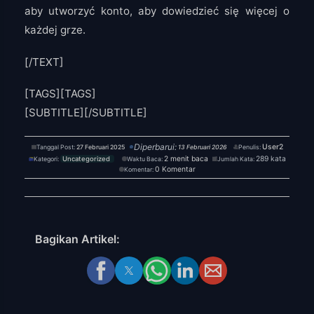
aby utworzyć konto, aby dowiedzieć się więcej o
każdej grze.
[/TEXT]
[TAGS][TAGS]
[SUBTITLE][/SUBTITLE]
Diperbarui:
User2
Tanggal Post:
27 Februari 2025
13 Februari 2026
Penulis:
2 menit baca
289 kata
Kategori:
Uncategorized
Waktu Baca:
Jumlah Kata:
0 Komentar
Komentar:
Bagikan Artikel: