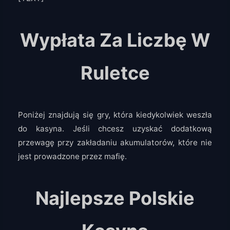
Wypłata Za Liczbę W
Ruletce
Poniżej znajdują się gry, która kiedykolwiek weszła
do kasyna. Jeśli chcesz uzyskać dodatkową
przewagę przy zakładaniu akumulatorów, które nie
jest prowadzone przez mafię.
Najlepsze Polskie