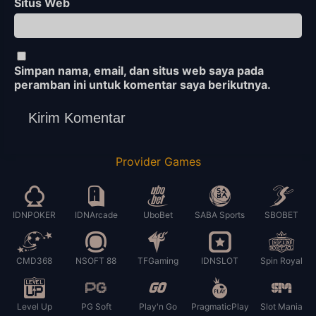
Situs Web
Simpan nama, email, dan situs web saya pada
peramban ini untuk komentar saya berikutnya.
Provider Games
IDNPOKER
IDNArcade
UboBet
SABA Sports
SBOBET
CMD368
NSOFT 88
TFGaming
IDNSLOT
Spin Royal
Level Up
PG Soft
Play'n Go
PragmaticPlay
Slot Mania