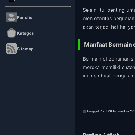
Selain itu, penting un
Penulis
oleh otoritas perjudi
akan terjadi hal-hal ya
Kategori
Manfaat Bermain 
Sitemap
Bermain di
zonamanis
mereka memiliki sist
ini membuat pengalam
Tanggal Post:
26 November 20