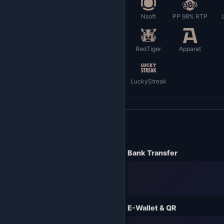
Nsoft
PP 98% RTP
RedTiger
Apparat
LuckyStreak
Bank Transfer
E-Wallet & QR