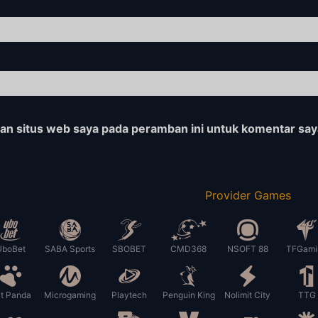
an situs web saya pada peramban ini untuk komentar say
Provider Games
UboBet
SABA Sports
SBOBET
CMD368
NSOFT 88
TFGami
t Panda
Microgaming
Playtech
Penguin King
Nolimit City
TTG