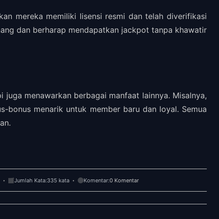
ikan mereka memiliki lisensi resmi dan telah diverifikasi
tenang dan berharap mendapatkan jackpot tanpa khawatir
 juga menawarkan berbagai manfaat lainnya. Misalnya,
nus-bonus menarik untuk member baru dan loyal. Semua
an.
Jumlah Kata:
335 kata
Komentar:
0 Komentar