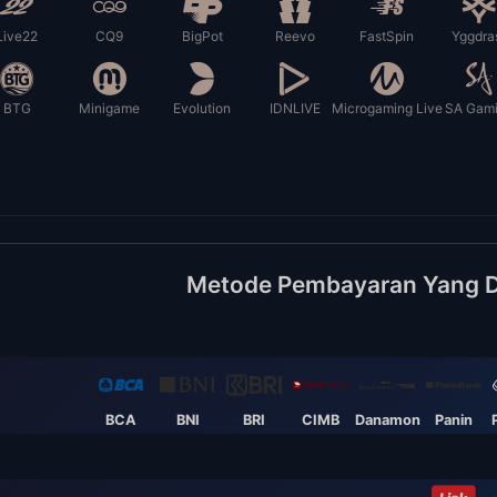
Live22
CQ9
BigPot
Reevo
FastSpin
Yggdras
BTG
Minigame
Evolution
IDNLIVE
Microgaming Live
SA Gam
Metode Pembayaran Yang D
BCA
BNI
BRI
CIMB
Danamon
Panin