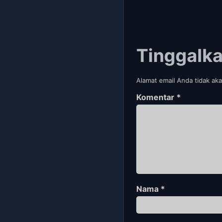
Tinggalk
Alamat email Anda tidak aka
Komentar
*
Nama
*