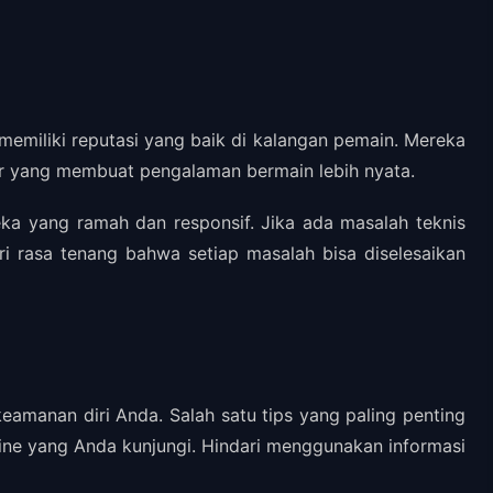
memiliki reputasi yang baik di kalangan pemain. Mereka
ler yang membuat pengalaman bermain lebih nyata.
eka yang ramah dan responsif. Jika ada masalah teknis
i rasa tenang bahwa setiap masalah bisa diselesaikan
eamanan diri Anda. Salah satu tips yang paling penting
line yang Anda kunjungi. Hindari menggunakan informasi