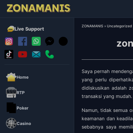
Skip
to
ZONAMANIS
»
Uncategorized
Live Support
content
zon
Saya pernah mendengar
Home
yang perlu diperhati
didiskusikan adalah 
RTP
transaksi yang mudah.
Poker
Namun, tidak semua or
keamanan dan keadilan
Casino
sebabnya saya memili