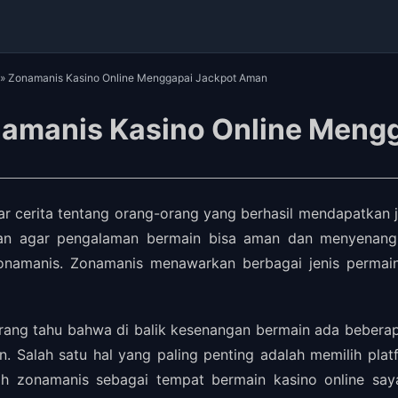
»
Zonamanis Kasino Online Menggapai Jackpot Aman
amanis Kasino Online Meng
 cerita tentang orang-orang yang berhasil mendapatkan jac
kan agar pengalaman bermain bisa aman dan menyenangk
zonamanis. Zonamanis menawarkan berbagai jenis permai
ang tahu bahwa di balik kesenangan bermain ada beberapa
. Salah satu hal yang paling penting adalah memilih platf
h zonamanis sebagai tempat bermain kasino online say