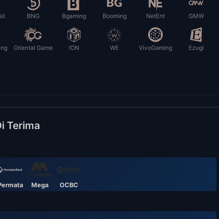
il
BNG
Bgaming
Booming
NetEnt
GMW
ing
Oriental Game
ION
WE
VivoGaming
Ezugi
i Terima
Permata
Mega
OCBC