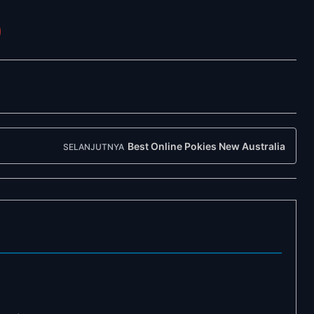
Best Online Pokies New Australia
SELANJUTNYA