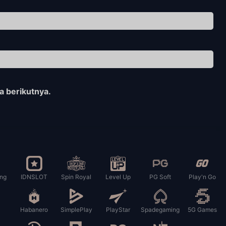
a berikutnya.
ng
IDNSLOT
Spin Royal
Level Up
PG Soft
Play'n Go
Habanero
SimplePlay
PlayStar
Spadegaming
5G Games